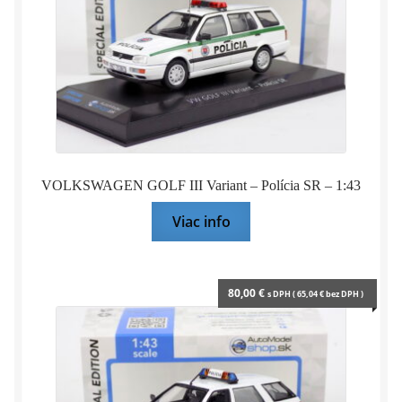
VOLKSWAGEN GOLF III Variant – Polícia SR – 1:43
Viac info
80,00
€
s DPH (
65,04
€
bez DPH )