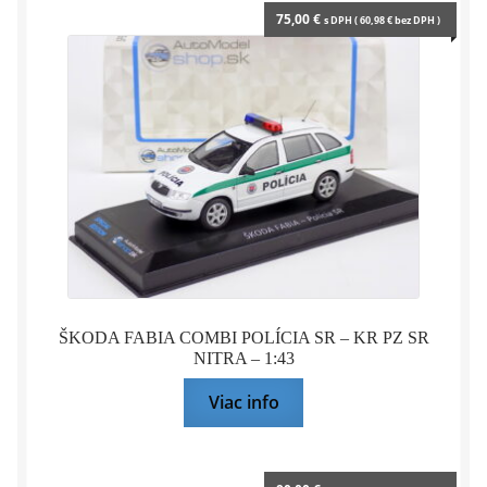
75,00
€
s DPH (
60,98
€
bez DPH )
ŠKODA FABIA COMBI POLÍCIA SR – KR PZ SR
NITRA – 1:43
Viac info