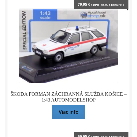
Mierka 1:35
79,95
€
s DPH (
65,00
€
bez DPH )
Mierka 1:43
Mierka 1:64
Mierka 1:72
Hot Wheels
Matchbox
ŠKODA FORMAN ZÁCHRANNÁ SLUŽBA KOŠICE –
Modely služobných vozidiel
1:43 AUTOMODELSHOP
Viac info
Upravované modely
Modely pre najmenších
69,95
€
s DPH (
56,87
€
bez DPH )