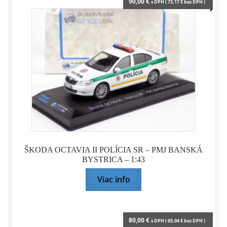
90,00
€
s DPH (
73,17
€
bez DPH )
ŠKODA OCTAVIA II POLÍCIA SR – PMJ BANSKÁ
BYSTRICA – 1:43
Viac info
80,00
€
s DPH (
65,04
€
bez DPH )