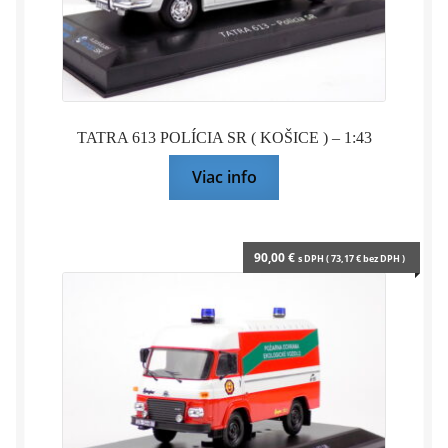
TATRA 613 POLÍCIA SR ( KOŠICE ) – 1:43
Viac info
90,00
€
s DPH (
73,17
€
bez DPH )