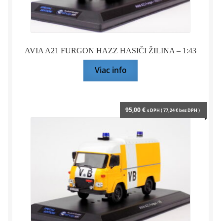
AVIA A21 FURGON HAZZ HASIČI ŽILINA – 1:43
Viac info
95,00
€
s DPH (
77,24
€
bez DPH )