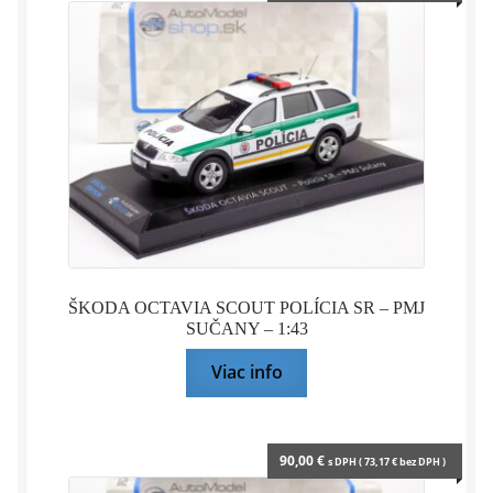
ŠKODA OCTAVIA SCOUT POLÍCIA SR – PMJ
SUČANY – 1:43
Viac info
90,00
€
s DPH (
73,17
€
bez DPH )