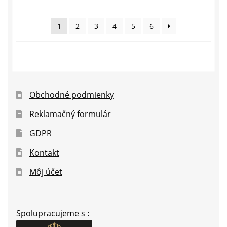
podľa
najnovších
1
2
3
4
5
6
Obchodné podmienky
Reklamačný formulár
GDPR
Kontakt
Môj účet
Spolupracujeme s :