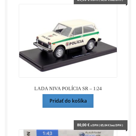
Bazár
Rozbaliť
Doplnky pre modelárov
podrade
menu
Rozbaliť
Darčekové predmety
podrade
menu
LADA NIVA POLÍCIA SR – 1:24
Pridať do košíka
80,00
€
s DPH (
65,04
€
bez DPH )