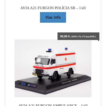
AVIA A21 FURGON POLÍCIA SR – 1:43
Viac info
90,00
€
s DPH (
73,17
€
bez DPH )
AVIA A21 FURGON AMBULANCE – 1:43