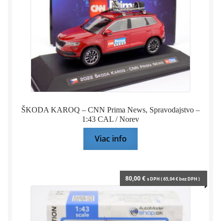
ŠKODA KAROQ – CNN Prima News, Spravodajstvo –
1:43 CAL / Norev
Viac info
80,00
€
s DPH (
65,04
€
bez DPH )