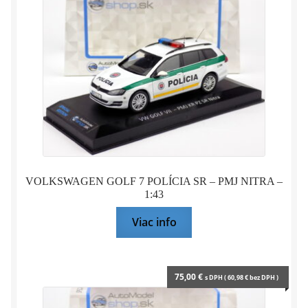
VOLKSWAGEN GOLF 7 POLÍCIA SR – PMJ NITRA –
1:43
Viac info
75,00
€
s DPH (
60,98
€
bez DPH )