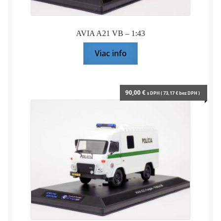
AVIA A21 VB – 1:43
Viac info
90,00
€
s DPH (
73,17
€
bez DPH )