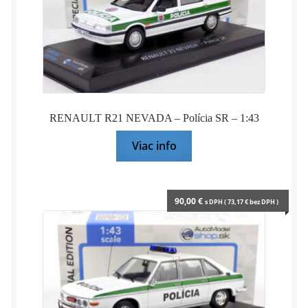
RENAULT R21 NEVADA – Polícia SR – 1:43
Viac info
90,00
€
s DPH (
73,17
€
bez DPH )