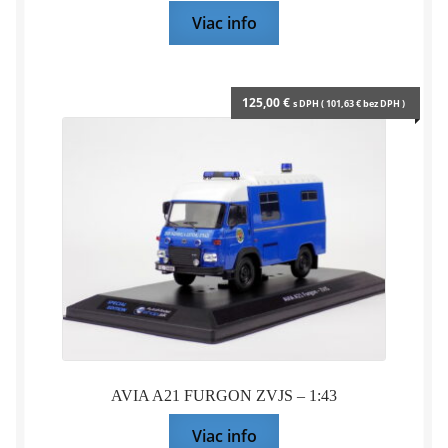
Viac info
125,00
€
s DPH (
101,63
€
bez DPH )
AVIA A21 FURGON ZVJS – 1:43
Viac info