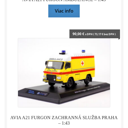
Viac info
90,00
€
s DPH (
73,17
€
bez DPH )
AVIA A21 FURGON ZACHRANNÁ SLUŽBA PRAHA
– 1:43