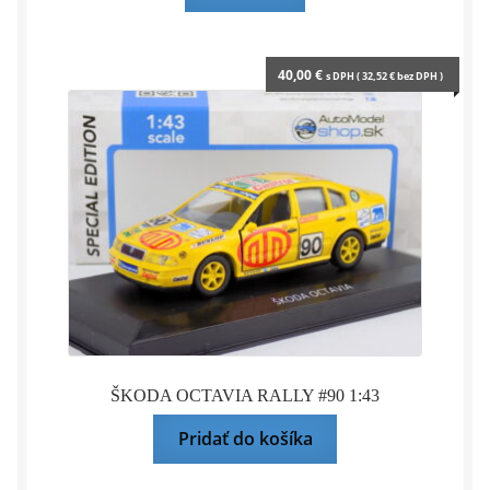
40,00
€
s DPH (
32,52
€
bez DPH )
ŠKODA OCTAVIA RALLY #90 1:43
Pridať do košíka