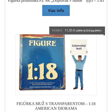
Figúrka príslušníka PZ SR „Doprávak v bunde “ typ5 – 1:43
Viac info
Pôvodná
Aktuálna
17,95
€
11,95
€
s DPH (
9,72
€
bez DPH )
cena
cena
bola:
je:
17,95 €.
11,95 €.
FIGÚRKA MUŽ S TRANSPARENTOM – 1:18
AMERICAN DIORAMA