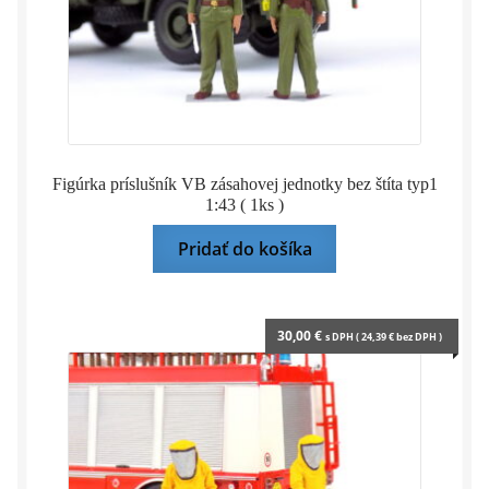
Figúrka príslušník VB zásahovej jednotky bez štíta typ1
1:43 ( 1ks )
Pridať do košíka
30,00
€
s DPH (
24,39
€
bez DPH )