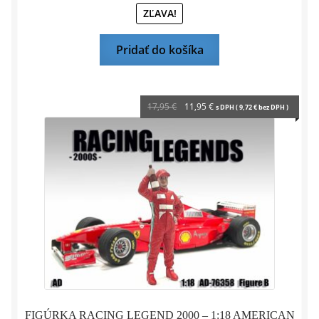
ZĽAVA!
Pridať do košíka
Pôvodná
Aktuálna
17,95
€
11,95
€
s DPH (
9,72
€
bez DPH )
cena
cena
bola:
je:
17,95 €.
11,95 €.
FIGÚRKA RACING LEGEND 2000 – 1:18 AMERICAN