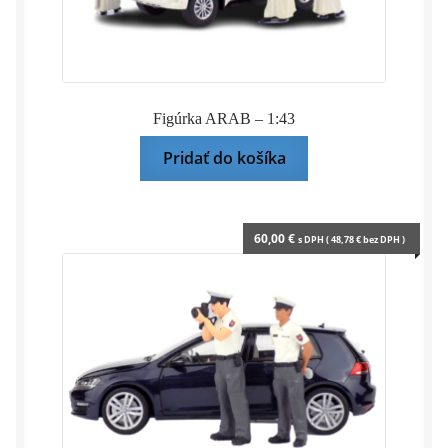
Figúrka ARAB – 1:43
Pridať do košíka
60,00
€
s DPH (
48,78
€
bez DPH )