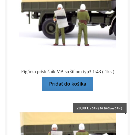
Figúrka príslušník VB so štítom typ3 1:43 ( 1ks )
Pridať do košíka
20,00
€
s DPH (
16,26
€
bez DPH )