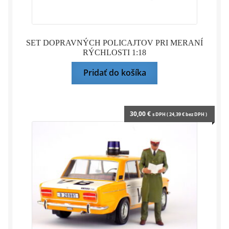
SET DOPRAVNÝCH POLICAJTOV PRI MERANÍ
RÝCHLOSTI 1:18
Pridať do košíka
30,00
€
s DPH (
24,39
€
bez DPH )