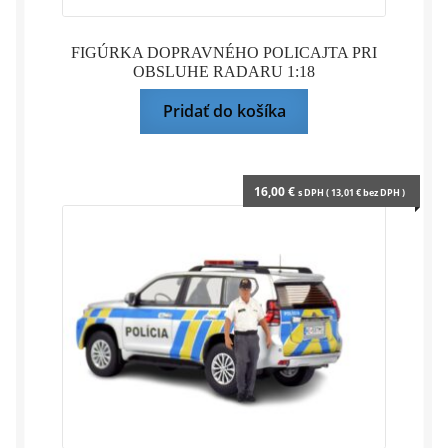
FIGÚRKA DOPRAVNÉHO POLICAJTA PRI
OBSLUHE RADARU 1:18
Pridať do košíka
16,00
€
s DPH (
13,01
€
bez DPH )