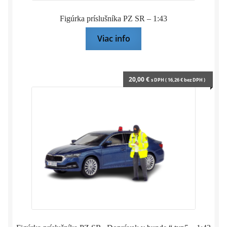
Figúrka príslušníka PZ SR – 1:43
Viac info
20,00
€
s DPH (
16,26
€
bez DPH )