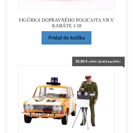
FIGÚRKA DOPRAVNÉHO POLICAJTA VB V
KABÁTE 1:18
Pridať do košíka
35,00
€
s DPH (
28,46
€
bez DPH )