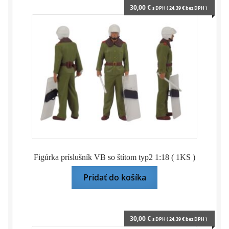
Vodolepky
30,00
€
s DPH (
24,39
€
bez DPH )
Rozbaliť
Darčekové predmety
podrade
menu
Figúrka príslušník VB so štítom typ2 1:18 ( 1KS )
Pridať do košíka
30,00
€
s DPH (
24,39
€
bez DPH )