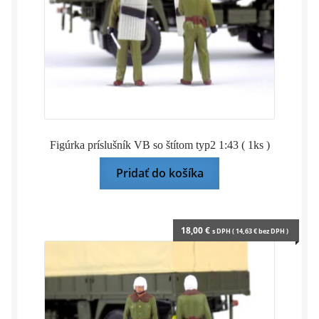
Figúrka príslušník VB so štítom typ2 1:43 ( 1ks )
Pridať do košíka
18,00
€
s DPH (
14,63
€
bez DPH )