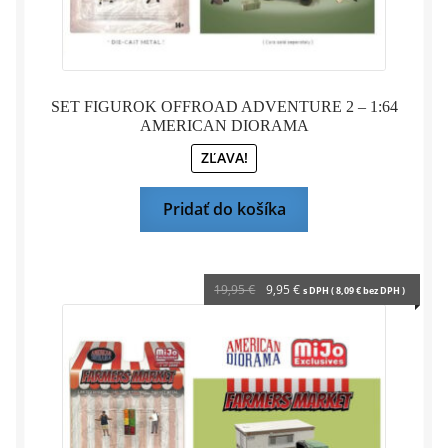
SET FIGUROK OFFROAD ADVENTURE 2 – 1:64
AMERICAN DIORAMA
ZĽAVA!
Pridať do košíka
Pôvodná
Aktuálna
19,95
€
9,95
€
s DPH (
8,09
€
bez DPH )
cena
cena
bola:
je:
19,95 €.
9,95 €.