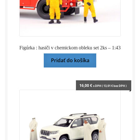
Figúrka : hasiči v chemickom obleku set 2ks – 1:43
Pridať do košíka
16,00
€
s DPH (
13,01
€
bez DPH )