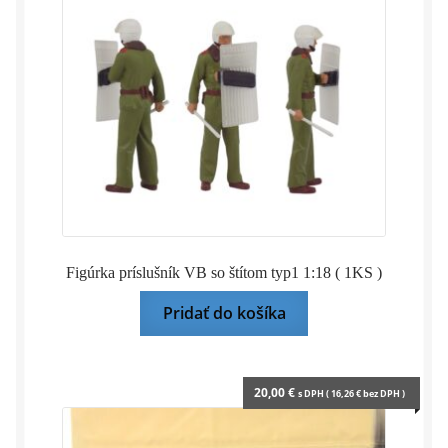
Figúrka príslušník VB so štítom typ1 1:18 ( 1KS )
Pridať do košíka
20,00
€
s DPH (
16,26
€
bez DPH )