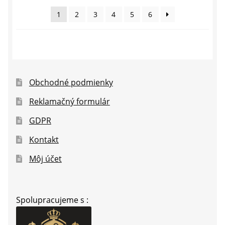
najnovších
1
2
3
4
5
6
Obchodné podmienky
Reklamačný formulár
GDPR
Kontakt
Môj účet
Spolupracujeme s :