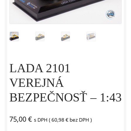
LADA 2101
VEREJNÁ
BEZPEČNOSŤ – 1:43
75,00
€
s DPH (
60,98
€
bez DPH )