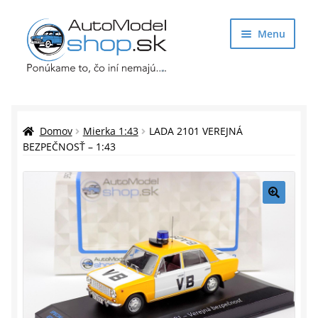
Preskočiť
Preskočiť
Menu
na
na
navigáciu
obsah
Obchod
Rozbaliť
Auto Modely
Domov
Mierka 1:43
LADA 2101 VEREJNÁ
podrade
BEZPEČNOSŤ – 1:43
menu
Rozbaliť
Doplnky pre modelárov
podrade
menu
Rozbaliť
Darčekové predmety
🔍
podrade
menu