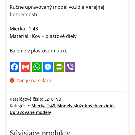
Ručne upravovaný model vozidla Verejnej
bezpečnosti
Mierka : 1:43
Materiál : Kov + plastové diely
Balenie v plastovom boxe
F
G
W
M
P
V
a
m
h
e
r
i
c
a
a
s
i
b
e
i
t
s
n
e
Nie je na sklade
b
l
s
e
t
r
o
A
n
F
o
p
g
r
k
p
e
i
Katalógové číslo:
L2101VB
r
e
Kategórie:
Mierka 1:43
,
Modely služobných vozidiel
,
n
Upravované modely
d
l
y
Súvisiace produkty