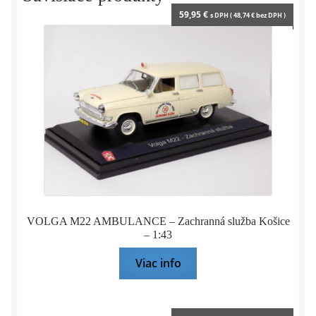
59,95
€
s DPH (
48,74
€
bez DPH )
VOLGA M22 AMBULANCE – Zachranná služba Košice
– 1:43
Viac info