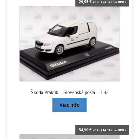
29,95
€
s DPH (
24,35
€
bez DPH )
Škoda Praktik – Slovenská pošta – 1:43
Viac info
54,90
€
s DPH (
44,63
€
bez DPH )