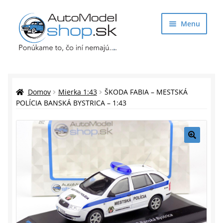
Preskočiť
Preskočiť
Menu
na
na
navigáciu
obsah
Obchod
Rozbaliť
Auto Modely
Domov
Mierka 1:43
ŠKODA FABIA – MESTSKÁ
podrade
POLÍCIA BANSKÁ BYSTRICA – 1:43
menu
Rozbaliť
Doplnky pre modelárov
podrade
menu
Rozbaliť
Darčekové predmety
🔍
podrade
menu