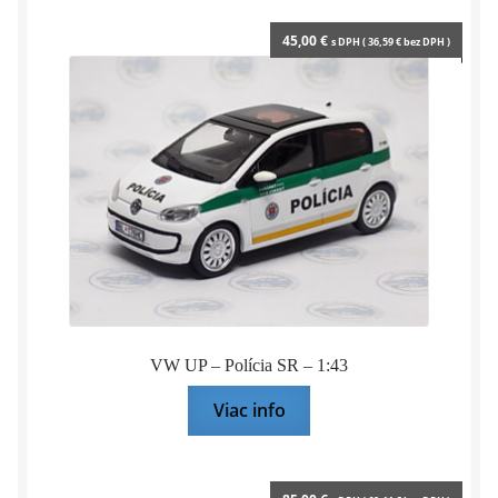
45,00
€
s DPH (
36,59
€
bez DPH )
VW UP – Polícia SR – 1:43
Viac info