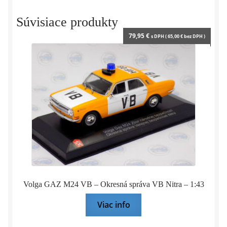
y
Súvisiace produkty
79,95
€
s DPH (
65,00
€
bez DPH )
Volga GAZ M24 VB – Okresná správa VB Nitra – 1:43
Viac info