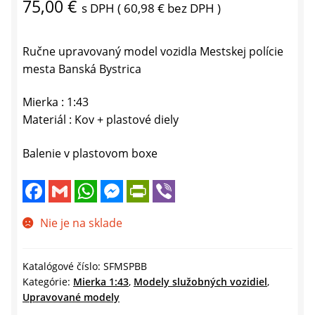
75,00
€
s DPH (
60,98
€
bez DPH )
Ručne upravovaný model vozidla Mestskej polície
mesta Banská Bystrica
Mierka : 1:43
Materiál : Kov + plastové diely
Balenie v plastovom boxe
F
G
W
M
P
V
a
m
h
e
r
i
c
a
a
s
i
b
e
i
t
s
n
e
Nie je na sklade
b
l
s
e
t
r
o
A
n
F
o
p
g
r
k
p
e
i
Katalógové číslo:
SFMSPBB
r
e
Kategórie:
Mierka 1:43
,
Modely služobných vozidiel
,
n
Upravované modely
d
l