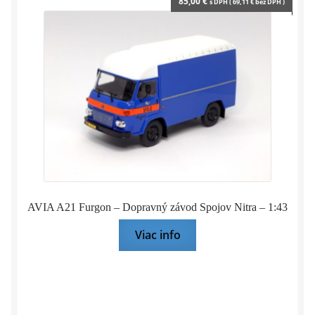
85,00
€
s DPH (
69,11
€
bez DPH )
AVIA A21 Furgon – Dopravný závod Spojov Nitra – 1:43
Viac info