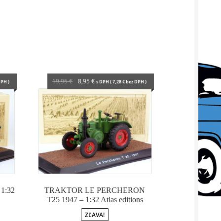
Pôvodná
Aktuálna
19,95
€
8,95
€
PH )
s DPH (
7,28
€
bez DPH )
cena
cena
bola:
je:
19,95 €.
8,95 €.
1:32
TRAKTOR LE PERCHERON
T25 1947 – 1:32 Atlas editions
ZĽAVA!