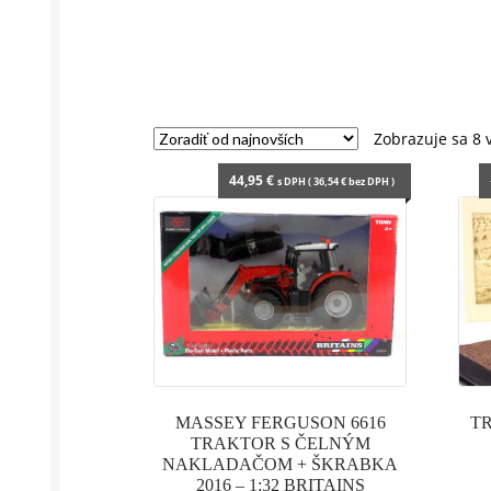
Zobrazuje sa 8 
44,95
€
s DPH (
36,54
€
bez DPH )
MASSEY FERGUSON 6616
TR
TRAKTOR S ČELNÝM
NAKLADAČOM + ŠKRABKA
2016 – 1:32 BRITAINS