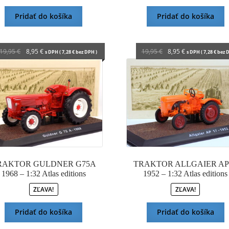
Pridať do košíka
Pridať do košíka
Pôvodná
Aktuálna
Pôvodná
Aktuálna
19,95
€
8,95
€
19,95
€
8,95
€
s DPH (
7,28
€
bez DPH )
s DPH (
7,28
€
bez D
cena
cena
cena
cena
bola:
je:
bola:
je:
19,95 €.
8,95 €.
19,95 €.
8,95 €.
RAKTOR GULDNER G75A
TRAKTOR ALLGAIER AP
1968 – 1:32 Atlas editions
1952 – 1:32 Atlas editions
ZĽAVA!
ZĽAVA!
Pridať do košíka
Pridať do košíka