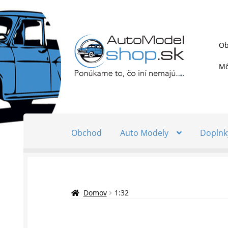
Preskočiť
Preskočiť
Ob
na
na
navigáciu
obsah
Mô
Obchod
Auto Modely
Doplnk
Domov
1:32