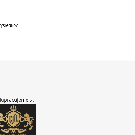
Zoradené
výsledkov
podľa
najnovších
lupracujeme s :