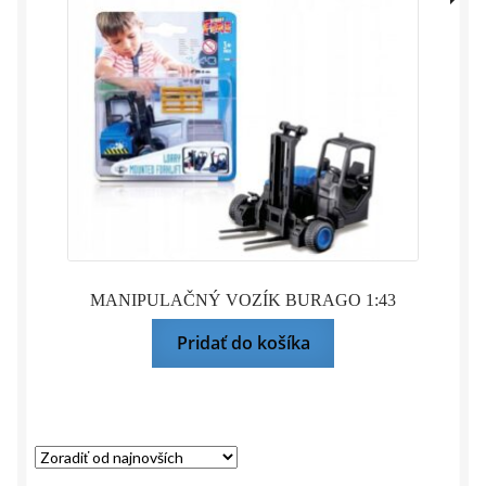
Mierka 1:35
Mierka 1:43
Mierka 1:64
Mierka 1:72
Hot Wheels
Matchbox
MANIPULAČNÝ VOZÍK BURAGO 1:43
Pridať do košíka
Modely služobných vozidiel
Upravované modely
Modely pre najmenších