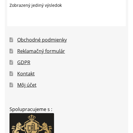
Zobrazený jediný výsledok
Bazár
Rozbaliť
Doplnky pre modelárov
podrade
menu
Rozbaliť
Obchodné podmienky
Darčekové predmety
podrade
Reklamačný formulár
menu
GDPR
Kontakt
Môj účet
Spolupracujeme s :