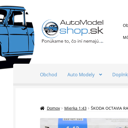
Preskočiť
Preskočiť
Ob
na
na
navigáciu
obsah
Mô
Obchod
Auto Modely
Doplnk
Domov
Mierka 1:43
ŠKODA OCTAVIA RAL