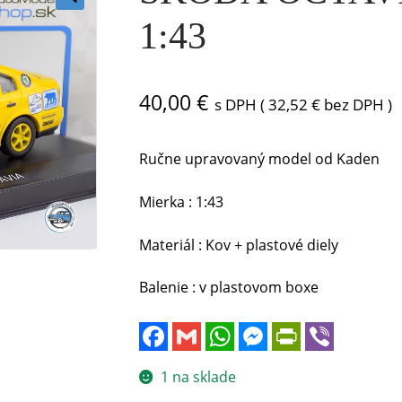
🔍
1:43
40,00
€
s DPH (
32,52
€
bez DPH )
Ručne upravovaný model od Kaden
Mierka : 1:43
Materiál : Kov + plastové diely
Balenie : v plastovom boxe
F
G
W
M
P
V
a
m
h
e
r
i
c
a
a
s
i
b
e
i
t
s
n
e
1 na sklade
b
l
s
e
t
r
o
A
n
F