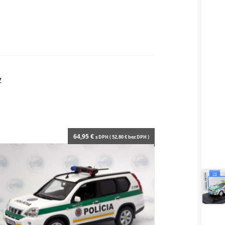
y
64,95
€
s DPH (
52,80
€
bez DPH )