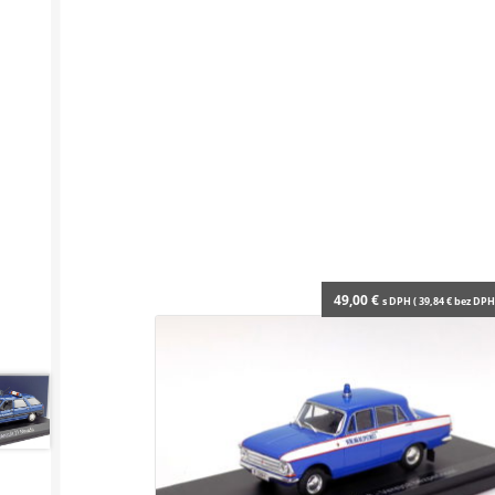
49,00
€
s DPH (
39,84
€
bez DPH 