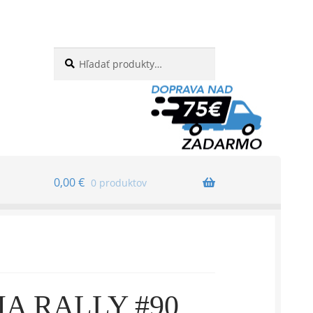
Hľadať:
Vyhľadávanie
0,00
€
0 produktov
A RALLY #90