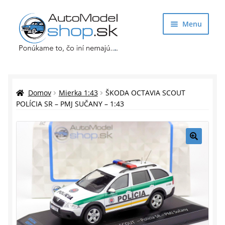
Preskočiť
Preskočiť
Menu
na
na
navigáciu
obsah
Obchod
Rozbaliť
Auto Modely
Domov
Mierka 1:43
ŠKODA OCTAVIA SCOUT
podrade
POLÍCIA SR – PMJ SUČANY – 1:43
menu
Rozbaliť
Doplnky pre modelárov
podrade
menu
Rozbaliť
Darčekové predmety
🔍
podrade
menu