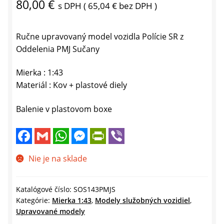
80,00
€
s DPH (
65,04
€
bez DPH )
Ručne upravovaný model vozidla Polície SR z
Oddelenia PMJ Sučany
Mierka : 1:43
Materiál : Kov + plastové diely
Balenie v plastovom boxe
F
G
W
M
P
V
a
m
h
e
r
i
c
a
a
s
i
b
e
i
t
s
n
e
Nie je na sklade
b
l
s
e
t
r
o
A
n
F
o
p
g
r
k
p
e
i
Katalógové číslo:
SOS143PMJS
r
e
Kategórie:
Mierka 1:43
,
Modely služobných vozidiel
,
n
Upravované modely
d
l