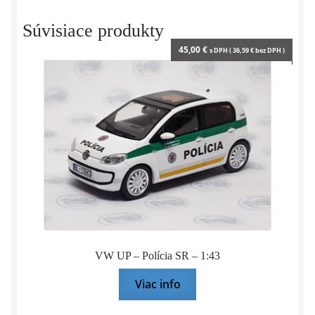
y
Súvisiace produkty
45,00
€
s DPH (
36,59
€
bez DPH )
VW UP – Polícia SR – 1:43
Viac info