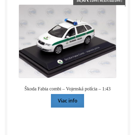
54,90
€
s DPH (
44,63
€
bez DPH )
Škoda Fabia combi – Vojenská polícia – 1:43
Viac info