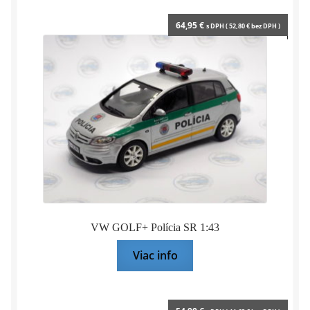
64,95
€
s DPH (
52,80
€
bez DPH )
VW GOLF+ Polícia SR 1:43
Viac info