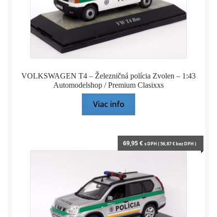
VOLKSWAGEN T4 – Železničná polícia Zvolen – 1:43
Automodelshop / Premium Clasixxs
Viac info
69,95
€
s DPH (
56,87
€
bez DPH )