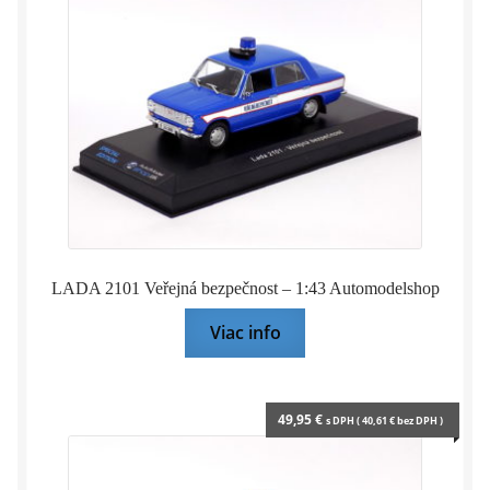
LADA 2101 Veřejná bezpečnost – 1:43 Automodelshop
Viac info
49,95
€
s DPH (
40,61
€
bez DPH )