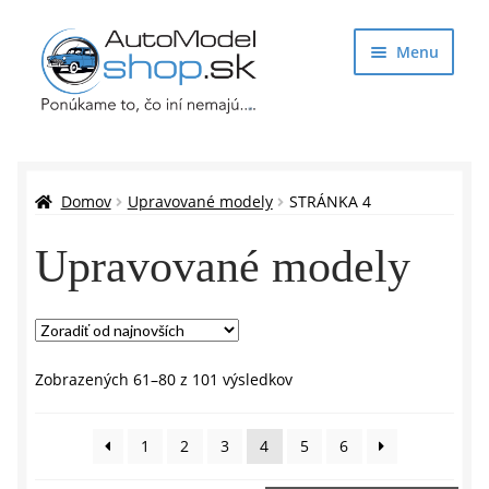
Preskočiť
Preskočiť
Menu
na
na
navigáciu
obsah
Obchod
Rozbaliť
Auto Modely
Domov
Upravované modely
STRÁNKA 4
podrade
menu
Upravované modely
Mierka 1:12
Mierka 1:18
Mierka 1:24
Zoradené
Zobrazených 61–80 z 101 výsledkov
podľa
najnovších
Mierka 1:32
1
2
3
4
5
6