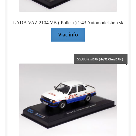
LADA VAZ 2104 VB ( Polícia ) 1:43 Automodelshop.sk
Viac info
55,00
€
s DPH (
44,72
€
bez DPH )