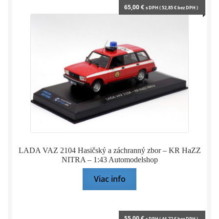
Mierka 1:35
65,00
€
s DPH (
52,85
€
bez DPH )
Mierka 1:43
Mierka 1:64
Mierka 1:72
Hot Wheels
Matchbox
LADA VAZ 2104 Hasičský a záchranný zbor – KR HaZZ
Modely služobných vozidiel
NITRA – 1:43 Automodelshop
Viac info
Upravované modely
Modely pre najmenších
55,00
€
s DPH (
44,72
€
bez DPH )