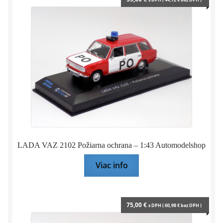
Bazár
Rozbaliť
Doplnky pre modelárov
podrade
menu
Rozbaliť
Darčekové predmety
podrade
menu
LADA VAZ 2102 Požiarna ochrana – 1:43 Automodelshop
Viac info
75,00
€
s DPH (
60,98
€
bez DPH )