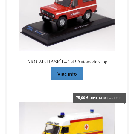
ARO 243 HASIČI – 1:43 Automodelshop
Viac info
75,00
€
s DPH (
60,98
€
bez DPH )