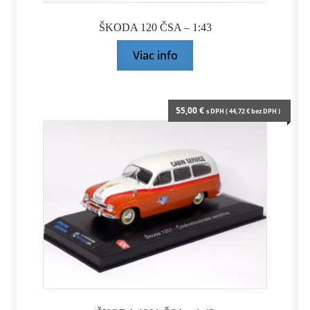
ŠKODA 120 ČSA – 1:43
Viac info
55,00
€
s DPH (
44,72
€
bez DPH )