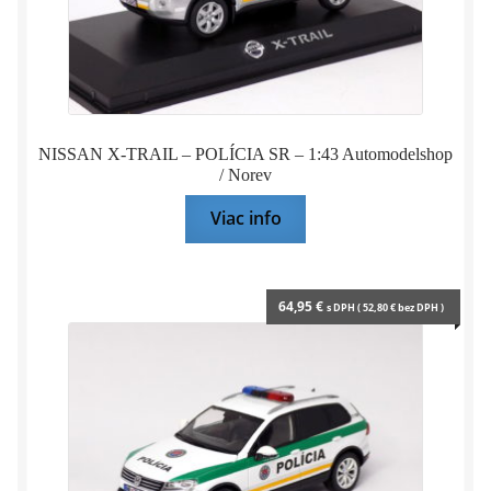
NISSAN X-TRAIL – POLÍCIA SR – 1:43 Automodelshop
/ Norev
Viac info
64,95
€
s DPH (
52,80
€
bez DPH )