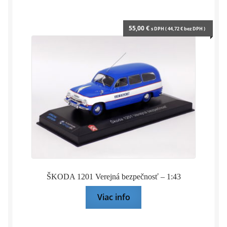
55,00
€
s DPH (
44,72
€
bez DPH )
ŠKODA 1201 Verejná bezpečnosť – 1:43
Viac info