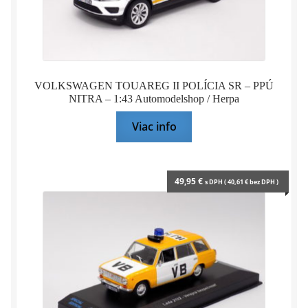
VOLKSWAGEN TOUAREG II POLÍCIA SR – PPÚ
NITRA – 1:43 Automodelshop / Herpa
Viac info
49,95
€
s DPH (
40,61
€
bez DPH )