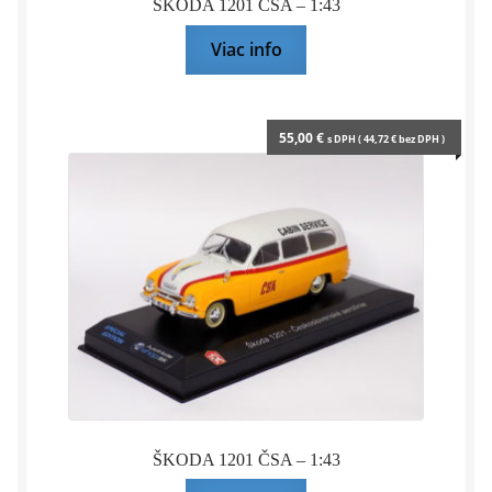
ŠKODA 1201 ČSA – 1:43
Viac info
55,00
€
s DPH (
44,72
€
bez DPH )
ŠKODA 1201 ČSA – 1:43