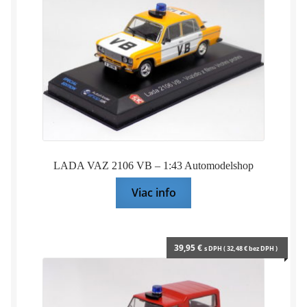
LADA VAZ 2106 VB – 1:43 Automodelshop
Viac info
39,95
€
s DPH (
32,48
€
bez DPH )