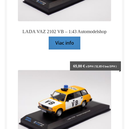
LADA VAZ 2102 VB – 1:43 Automodelshop
Viac info
65,00
€
s DPH (
52,85
€
bez DPH )