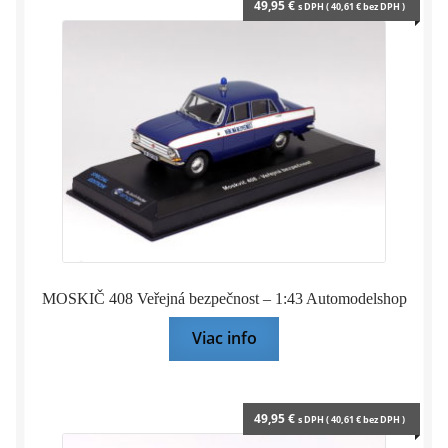
49,95
€
s DPH (
40,61
€
bez DPH )
MOSKIČ 408 Veřejná bezpečnost – 1:43 Automodelshop
Viac info
49,95
€
s DPH (
40,61
€
bez DPH )