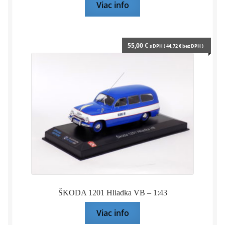
Viac info
55,00
€
s DPH (
44,72
€
bez DPH )
ŠKODA 1201 Hliadka VB – 1:43
Viac info