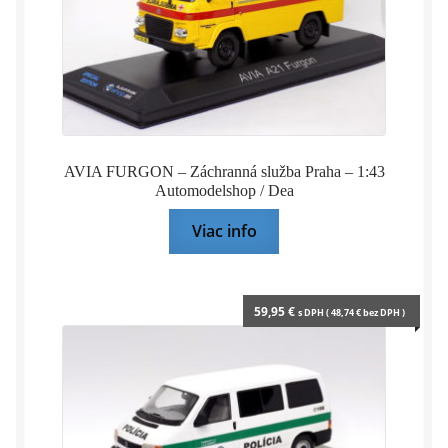
AVIA FURGON – Záchranná služba Praha – 1:43
Automodelshop / Dea
Viac info
59,95
€
s DPH (
48,74
€
bez DPH )