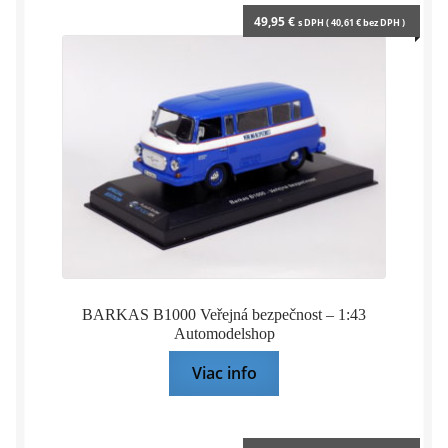
49,95
€
s DPH (
40,61
€
bez DPH )
BARKAS B1000 Veřejná bezpečnost – 1:43
Automodelshop
Viac info