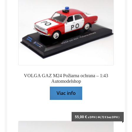
VOLGA GAZ M24 Požiarna ochrana – 1:43
Automodelshop
Viac info
55,00
€
s DPH (
44,72
€
bez DPH )