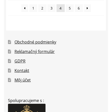
najnovších
1
2
3
4
5
6
Obchodné podmienky
Reklamačný formulár
GDPR
Kontakt
Môj účet
Spolupracujeme s :