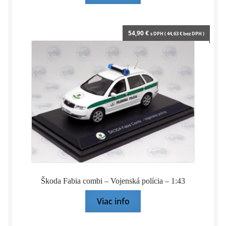
54,90
€
s DPH (
44,63
€
bez DPH )
Škoda Fabia combi – Vojenská polícia – 1:43
Viac info