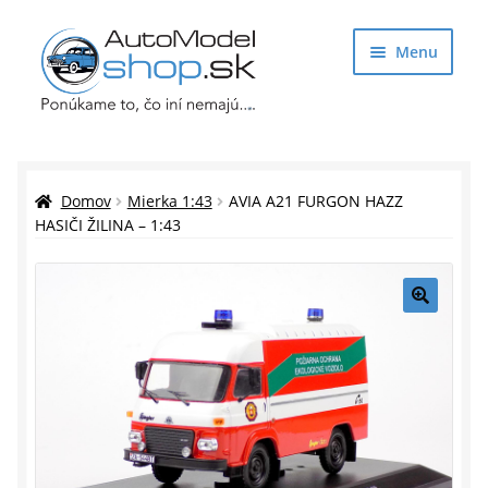
Preskočiť
Preskočiť
Menu
na
na
navigáciu
obsah
Obchod
Rozbaliť
Auto Modely
Domov
Mierka 1:43
AVIA A21 FURGON HAZZ
podrade
HASIČI ŽILINA – 1:43
menu
Rozbaliť
Doplnky pre modelárov
podrade
menu
Rozbaliť
Darčekové predmety
🔍
podrade
menu