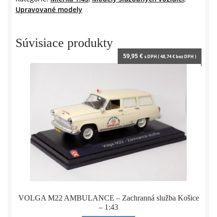
n
Upravované modely
d
l
y
Súvisiace produkty
59,95
€
s DPH (
48,74
€
bez DPH )
VOLGA M22 AMBULANCE – Zachranná služba Košice
– 1:43