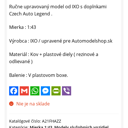
Ručne upravovaný model od IXO s doplnkami
Czech Auto Legend .
Mierka : 1:43
Výrobca : IXO / upravené pre Automodelshop.sk
Materiál : Kov + plastové diely ( rezinové a
odlievané )
Balenie : V plastovom boxe.
F
G
W
M
P
V
a
m
h
e
r
i
c
a
a
s
i
b
e
i
t
s
n
e
Nie je na sklade
b
l
s
e
t
r
o
A
n
F
o
p
g
r
k
p
e
i
Katalógové číslo:
A21FHAZZ
r
e
Kategórie:
Mierka 1:43
,
Modely služobných vozidiel
,