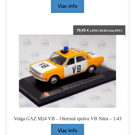
Viac info
79,95
€
s DPH (
65,00
€
bez DPH )
Volga GAZ M24 VB – Okresná správa VB Nitra – 1:43
Viac info