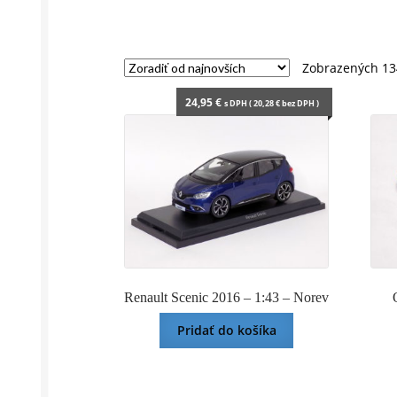
Zobrazených 13
24,95
€
s DPH (
20,28
€
bez DPH )
Renault Scenic 2016 – 1:43 – Norev
Pridať do košíka