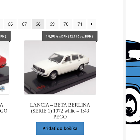
66
67
68
69
70
71
14,90
€
PH )
s DPH (
12,11
€
bez DPH )
NA
LANCIA – BETA BERLINA
PEGO
(SERIE 1) 1972 white – 1:43
PEGO
Pridať do košíka