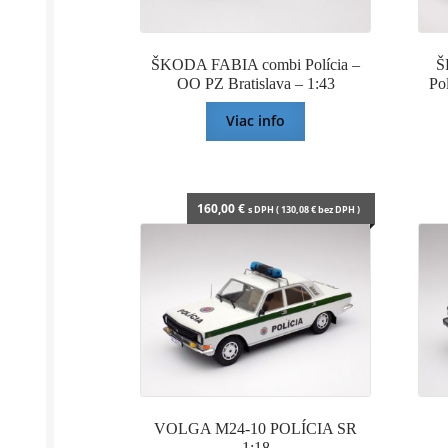
ŠKODA FABIA combi Polícia –
Š
OO PZ Bratislava – 1:43
Po
Viac info
160,00
€
s DPH (
130,08
€
bez DPH )
VOLGA M24-10 POLÍCIA SR
1:18