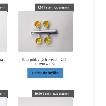
5,50
€
PH )
s DPH (
4,47
€
bez DPH )
rá –
Sada prídavných svetiel – žltá –
4,5mm – CAL
Pridať do košíka
59,90
€
PH )
s DPH (
48,70
€
bez DPH )