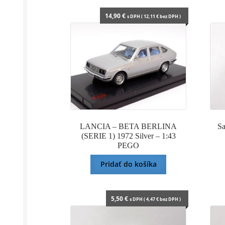
14,90
€
s DPH (
12,11
€
bez DPH )
LANCIA – BETA BERLINA
Sa
(SERIE 1) 1972 Silver – 1:43
PEGO
Pridať do košíka
5,50
€
s DPH (
4,47
€
bez DPH )