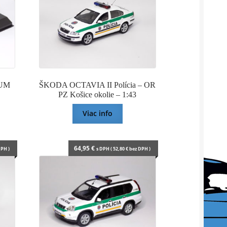
UM
ŠKODA OCTAVIA II Polícia – OR
PZ Košice okolie – 1:43
Viac info
64,95
€
PH )
s DPH (
52,80
€
bez DPH )