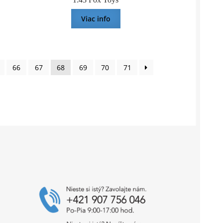
Viac info
66
67
68
69
70
71