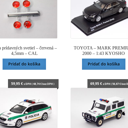
 prídavných svetiel – červená –
TOYOTA – MARK PREMI
4,5mm – CAL
2000 – 1:43 KYOSHO
Pridať do košíka
Pridať do košíka
59,95
€
69,95
€
s DPH (
48,74
€
bez DPH )
s DPH (
56,87
€
bez D