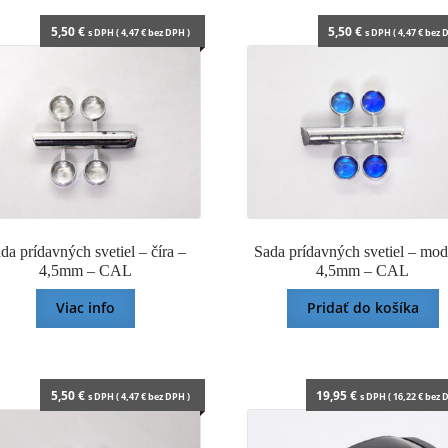
5,50
€
5,50
€
s DPH (
4,47
€
bez DPH )
s DPH (
4,47
€
bez D
da prídavných svetiel – číra –
Sada prídavných svetiel – mod
4,5mm – CAL
4,5mm – CAL
Viac info
Pridať do košíka
5,50
€
19,95
€
s DPH (
4,47
€
bez DPH )
s DPH (
16,22
€
bez D