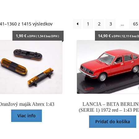
Zoradené
41–1360 z 1415 výsledkov
1
2
3
…
65
podľa
1,90
€
14,90
€
s DPH (
1,54
€
bez DPH )
s DPH (
12,11
€
bez D
najnovších
Oranžový maják Abrex 1:43
LANCIA – BETA BERLI
(SERIE 1) 1972 red – 1:43 
Viac info
Pridať do košíka