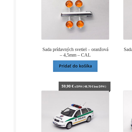
Sada prídavných svetiel – oranžová
Sada
– 4,5mm – CAL
Pridať do košíka
59,90
€
s DPH (
48,70
€
bez DPH )