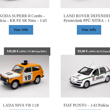
KODA SUPERB II Combi –
LAND ROVER DEFENDER
lícia – KR PZ SR Nitra – 1:43
Pyrotechnik PPÚ NITRA – 1
Viac info
Viac info
145,00
€
55,00
€
s DPH (
117,89
€
bez DPH )
s DPH (
44,72
€
bez D
LADA NIVA VB 1:18
FIAT PUNTO – 1:43 Polícia