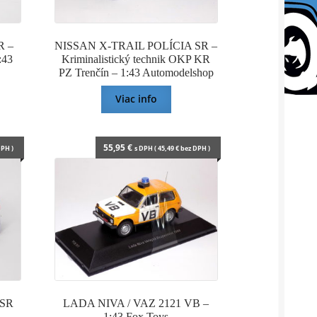
 –
NISSAN X-TRAIL POLÍCIA SR –
:43
Kriminalistický technik OKP KR
PZ Trenčín – 1:43 Automodelshop
Viac info
55,95
€
PH )
s DPH (
45,49
€
bez DPH )
 SR
LADA NIVA / VAZ 2121 VB –
1:43 Fox Toys