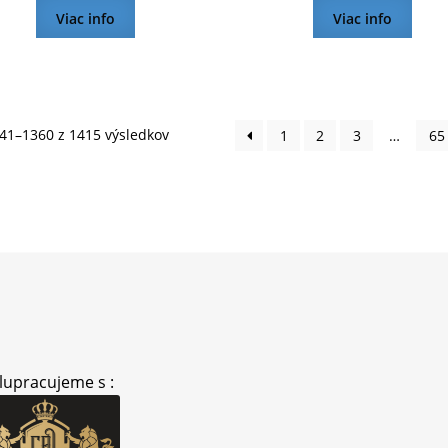
Viac info
Viac info
Zoradené
41–1360 z 1415 výsledkov
1
2
3
…
65
podľa
najnovších
lupracujeme s :