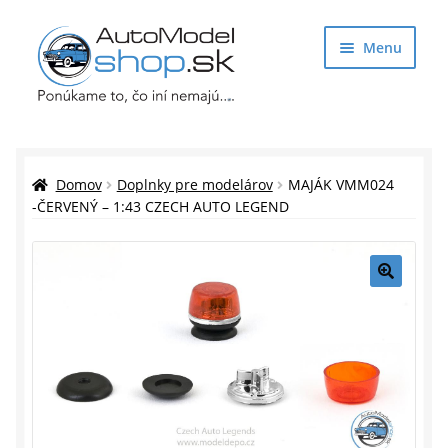
Preskočiť
Preskočiť
Menu
na
na
navigáciu
obsah
Obchod
Rozbaliť
Auto Modely
Domov
Doplnky pre modelárov
MAJÁK VMM024
podrade
-ČERVENÝ – 1:43 CZECH AUTO LEGEND
menu
Rozbaliť
Doplnky pre modelárov
podrade
menu
Rozbaliť
Darčekové predmety
🔍
podrade
menu