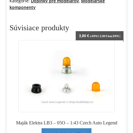
Kategórie:
Doplnky pre modelárov
,
Modelárske
1:43
komponenty
Czech
Auto
Legend
Súvisiace produkty
3,80
€
s DPH (
3,09
€
bez DPH )
Maják Elektra LB3 – 05O – 1:43 Czech Auto Legend