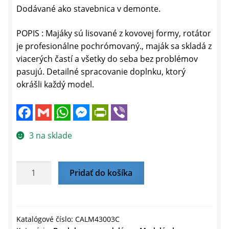
Dodávané ako stavebnica v demonte.
POPIS : Majáky sú lisované z kovovej formy, rotátor
je profesionálne pochrómovaný., maják sa skladá z
viacerých častí a všetky do seba bez problémov
pasujú. Detailné spracovanie doplnku, ktorý
okrášli každý model.
F
G
W
M
P
V
a
m
h
e
r
i
c
a
a
s
i
b
e
i
t
s
n
e
3 na sklade
b
l
s
e
t
r
o
A
n
F
o
p
g
r
k
p
e
i
množstvo
Pridať do košíka
r
e
Maják
n
d
VMM024
l
-červený
y
–
Katalógové číslo:
CALM43003C