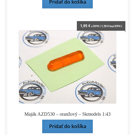
Pridať do košíka
1,95
€
s DPH (
1,59
€
bez DPH )
Maják AZD530 – oranžový – Skmodels 1:43
Pridať do košíka