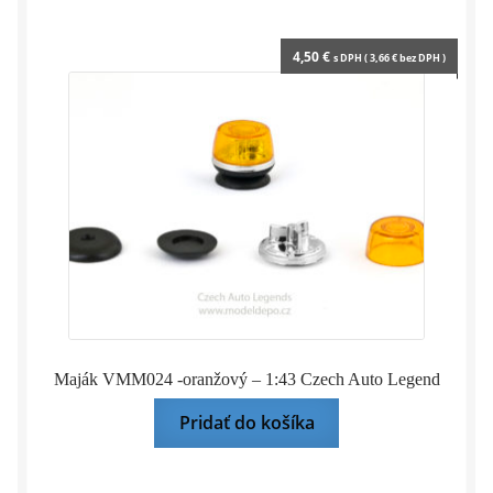
4,50
€
s DPH (
3,66
€
bez DPH )
Maják VMM024 -oranžový – 1:43 Czech Auto Legend
Pridať do košíka