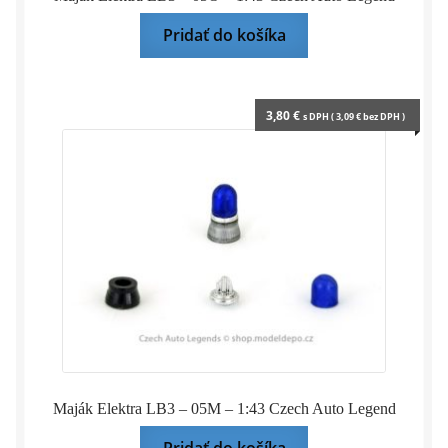
Pridať do košíka
3,80
€
s DPH (
3,09
€
bez DPH )
Maják Elektra LB3 – 05M – 1:43 Czech Auto Legend