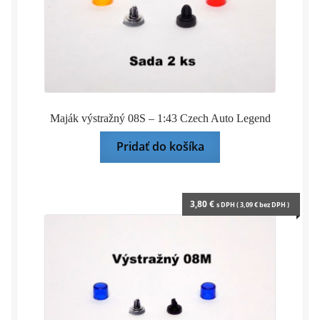
Maják výstražný 08S – 1:43 Czech Auto Legend
Pridať do košíka
3,80
€
s DPH (
3,09
€
bez DPH )