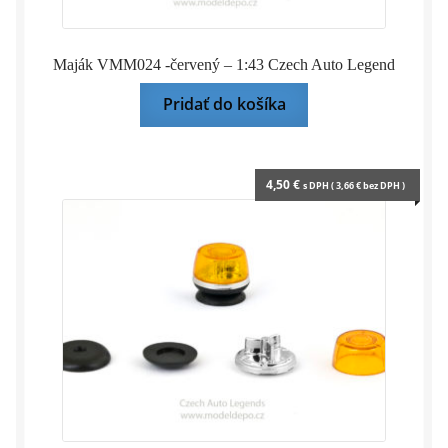
Maják VMM024 -červený – 1:43 Czech Auto Legend
Pridať do košíka
4,50
€
s DPH (
3,66
€
bez DPH )