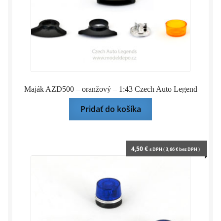
Maják AZD500 – oranžový – 1:43 Czech Auto Legend
Pridať do košíka
4,50
€
s DPH (
3,66
€
bez DPH )