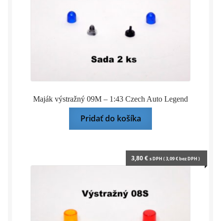
Maják výstražný 09M – 1:43 Czech Auto Legend
Pridať do košíka
3,80
€
s DPH (
3,09
€
bez DPH )