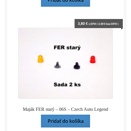
Pridať do košíka
3,80
€
s DPH (
3,09
€
bez DPH )
Maják FER starý – 06S – Czech Auto Legend
Pridať do košíka