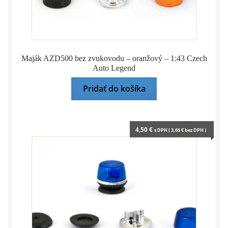
Maják AZD500 bez zvukovodu – oranžový – 1:43 Czech
Auto Legend
Pridať do košíka
4,50
€
s DPH (
3,66
€
bez DPH )