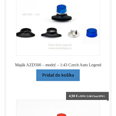
Maják AZD500 – modrý – 1:43 Czech Auto Legend
Pridať do košíka
4,50
€
s DPH (
3,66
€
bez DPH )