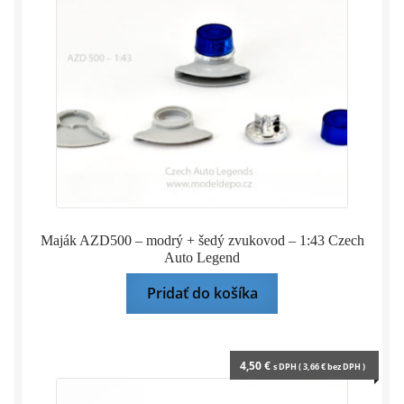
Maják AZD500 – modrý + šedý zvukovod – 1:43 Czech
Auto Legend
Pridať do košíka
4,50
€
s DPH (
3,66
€
bez DPH )