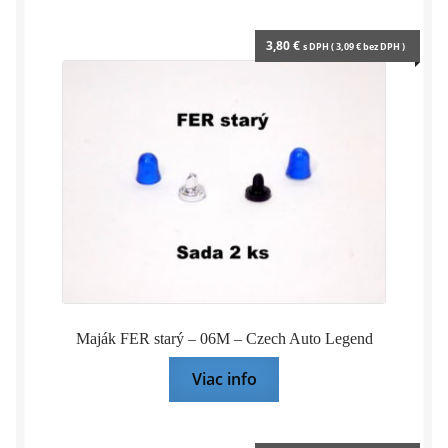
3,80
€
s DPH (
3,09
€
bez DPH )
Maják FER starý – 06M – Czech Auto Legend
Viac info