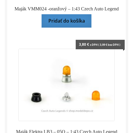
Maják VMM024 -oranžový – 1:43 Czech Auto Legend
Pridať do košíka
3,80
€
s DPH (
3,09
€
bez DPH )
Maják Elektra LB3 – 05O – 1:43 Czech Auto Legend