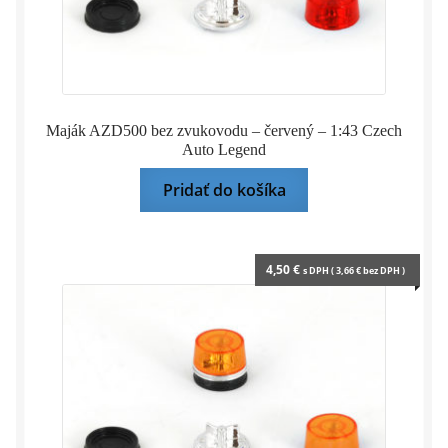
Maják AZD500 bez zvukovodu – červený – 1:43 Czech
Auto Legend
Pridať do košíka
4,50
€
s DPH (
3,66
€
bez DPH )