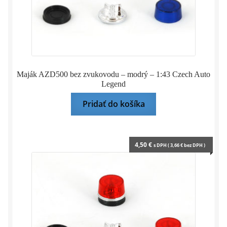
Maják AZD500 bez zvukovodu – modrý – 1:43 Czech Auto
Legend
Pridať do košíka
4,50
€
s DPH (
3,66
€
bez DPH )