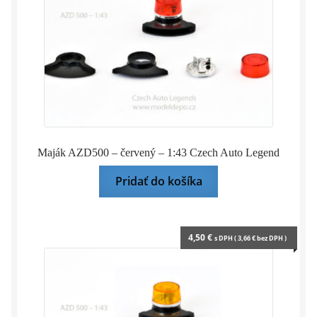
Maják AZD500 – červený – 1:43 Czech Auto Legend
Pridať do košíka
4,50
€
s DPH (
3,66
€
bez DPH )