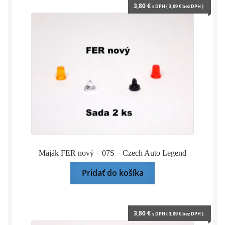
3,80
€
s DPH (
3,09
€
bez DPH )
Maják FER nový – 07S – Czech Auto Legend
Pridať do košíka
3,80
€
s DPH (
3,09
€
bez DPH )