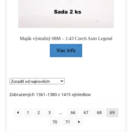
Maják výstražný 08M – 1:43 Czech Auto Legend
Viac info
Zoradené
Zobrazených 1361–1380 z 1415 výsledkov
podľa
najnovších
1
2
3
…
66
67
68
69
70
71