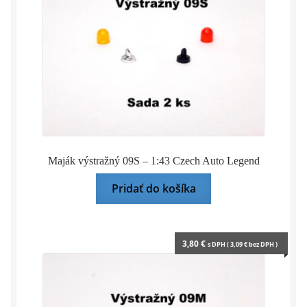
Maják výstražný 09S – 1:43 Czech Auto Legend
Pridať do košíka
3,80
€
s DPH (
3,09
€
bez DPH )