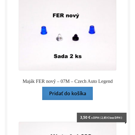
Maják FER nový – 07M – Czech Auto Legend
Pridať do košíka
3,50
€
s DPH (
2,85
€
bez DPH )