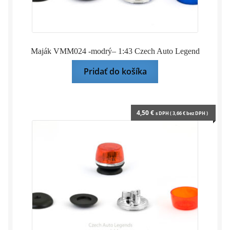
Maják VMM024 -modrý– 1:43 Czech Auto Legend
Pridať do košíka
4,50
€
s DPH (
3,66
€
bez DPH )