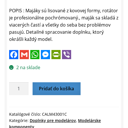
POPIS : Majáky sú lisované z kovovej formy, rotátor
je profesionálne pochrómovaný., maják sa skladá z
viacerých častí a všetky do seba bez problémov
pasujú. Detailné spracovanie doplnku, ktorý
okrášli každý model.
F
G
W
M
P
V
a
m
h
e
r
i
c
a
a
s
i
b
e
i
t
s
n
e
2 na sklade
b
l
s
e
t
r
o
A
n
F
o
p
g
r
k
p
e
i
množstvo
Pridať do košíka
r
e
Maják
n
d
AZD500
l
-
y
červený
Katalógové číslo:
CALM43001C
Kategórie:
Doplnky pre modelárov
,
Modelárske
-
komponenty