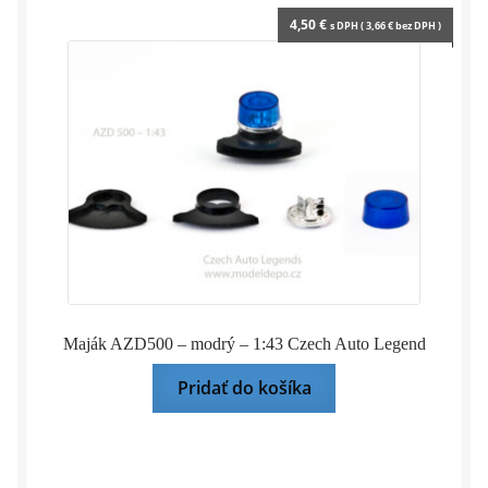
4,50
€
s DPH (
3,66
€
bez DPH )
Maják AZD500 – modrý – 1:43 Czech Auto Legend
Pridať do košíka