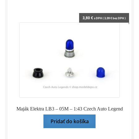
3,80
€
s DPH (
3,09
€
bez DPH )
Maják Elektra LB3 – 05M – 1:43 Czech Auto Legend
Pridať do košíka