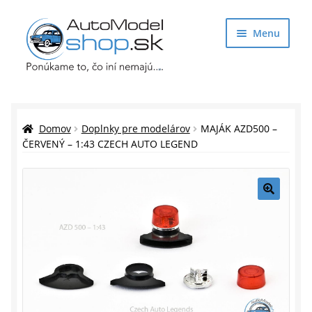
Preskočiť
Preskočiť
Menu
na
na
navigáciu
obsah
Obchod
Rozbaliť
Auto Modely
Domov
Doplnky pre modelárov
MAJÁK AZD500 –
podrade
ČERVENÝ – 1:43 CZECH AUTO LEGEND
menu
Rozbaliť
Doplnky pre modelárov
podrade
menu
Rozbaliť
Darčekové predmety
🔍
podrade
menu