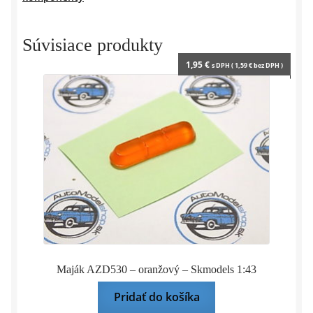
1:43
Czech
Auto
Súvisiace produkty
Legend
1,95
€
s DPH (
1,59
€
bez DPH )
Maják AZD530 – oranžový – Skmodels 1:43
Pridať do košíka