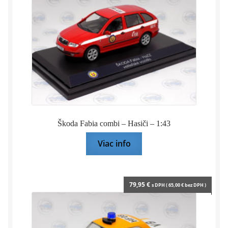
Škoda Fabia combi – Hasiči – 1:43
Viac info
79,95
€
s DPH (
65,00
€
bez DPH )