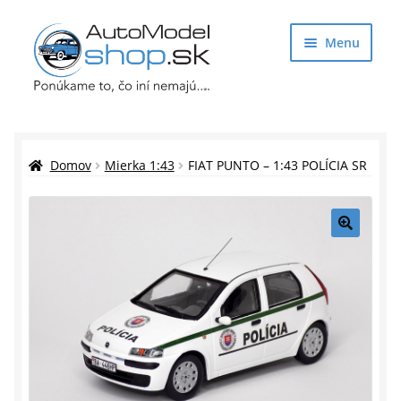
Preskočiť
Preskočiť
Menu
na
na
navigáciu
obsah
Obchod
Rozbaliť
Auto Modely
Domov
Mierka 1:43
FIAT PUNTO – 1:43 POLÍCIA SR
podrade
menu
Rozbaliť
Doplnky pre modelárov
podrade
🔍
menu
Rozbaliť
Darčekové predmety
podrade
menu