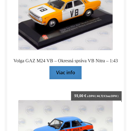
Volga GAZ M24 VB – Okresná správa VB Nitra – 1:43
Viac info
55,00
€
s DPH (
44,72
€
bez DPH )