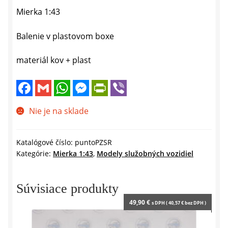
Mierka 1:43
Balenie v plastovom boxe
materiál kov + plast
F
G
W
M
P
V
a
m
h
e
r
i
c
a
a
s
i
b
e
i
t
s
n
e
Nie je na sklade
b
l
s
e
t
r
o
A
n
F
o
p
g
r
k
p
e
i
Katalógové číslo:
puntoPZSR
r
e
Kategórie:
Mierka 1:43
,
Modely služobných vozidiel
n
d
l
y
Súvisiace produkty
49,90
€
s DPH (
40,57
€
bez DPH )