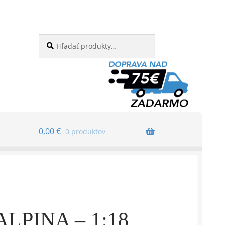
Hľadať:
Vyhľadávanie
0,00
€
0 produktov
LPINA – 1:18