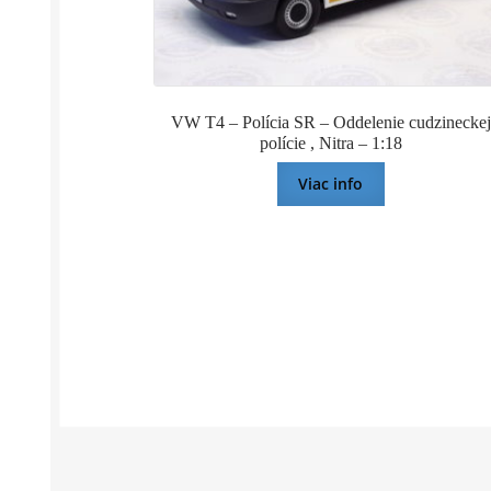
VW T4 – Polícia SR – Oddelenie cudzineckej
polície , Nitra – 1:18
Viac info