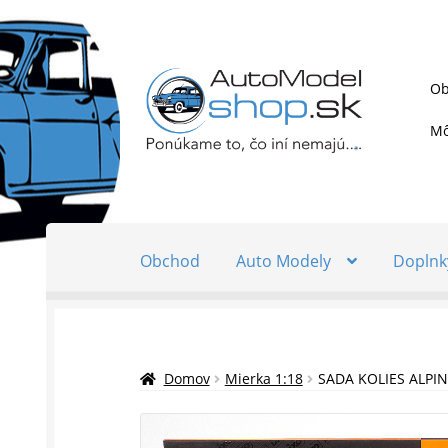
Preskočiť
Preskočiť
Ob
na
na
navigáciu
obsah
Mô
Obchod
Auto Modely
Doplnk
Domov
Mierka 1:18
SADA KOLIES ALPINA