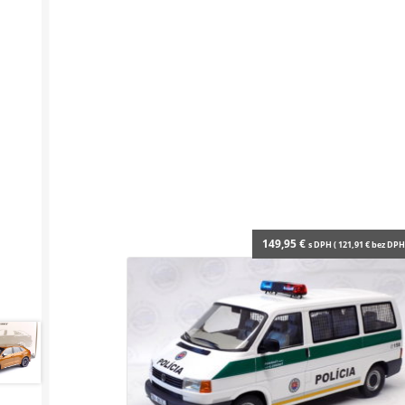
149,95
€
s DPH (
121,91
€
bez DPH 