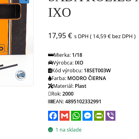
🔍
IXO
17,95
€
s DPH (
14,59
€
bez DPH )
Mierka:
1/18
Výrobca:
IXO
Kód výrobcu:
18SET003W
Farba:
MODRO ČIERNA
Materiál:
Plast
Rok:
2000
EAN:
4895102332991
F
G
W
M
P
V
a
m
h
e
r
i
c
a
a
s
i
b
e
i
t
s
n
e
1 na sklade
b
l
s
e
t
r
o
A
n
F