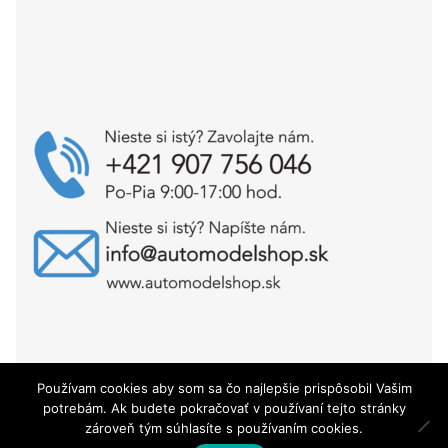
Používam cookies aby som sa čo najlepšie prispôsobil Vašim
Copyright © AutoModelShop.sk 2025
potrebám. Ak budete pokračovať v používaní tejto stránky
zároveň tým súhlasíte s používaním cookies.
0