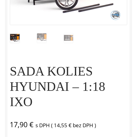
SADA KOLIES
HYUNDAI – 1:18
IXO
17,90
€
s DPH (
14,55
€
bez DPH )