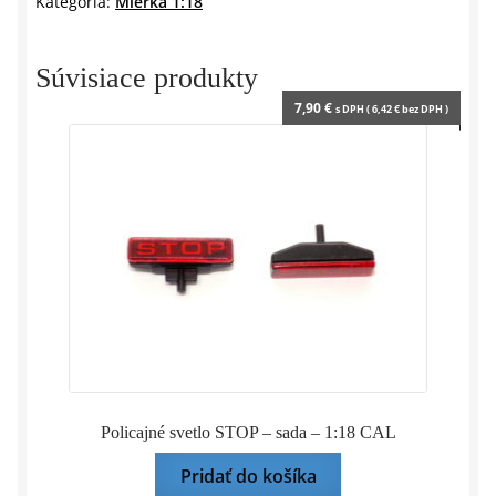
Kategória:
Mierka 1:18
1:18
IXO
Súvisiace produkty
7,90
€
s DPH (
6,42
€
bez DPH )
Policajné svetlo STOP – sada – 1:18 CAL
Pridať do košíka