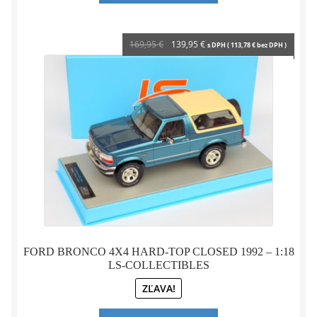
Pôvodná
Aktuálna
169,95
€
139,95
€
s DPH (
113,78
€
bez DPH )
cena
cena
bola:
je:
169,95 €.
139,95 €.
FORD BRONCO 4X4 HARD-TOP CLOSED 1992 – 1:18
LS-COLLECTIBLES
ZĽAVA!