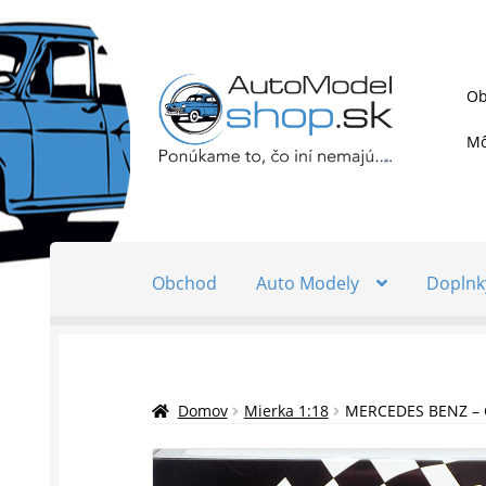
Preskočiť
Preskočiť
Ob
na
na
navigáciu
obsah
Mô
Obchod
Auto Modely
Doplnk
Domov
Mierka 1:18
MERCEDES BENZ – 