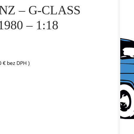
Z – G-CLASS
980 – 1:18
0
€
bez DPH )