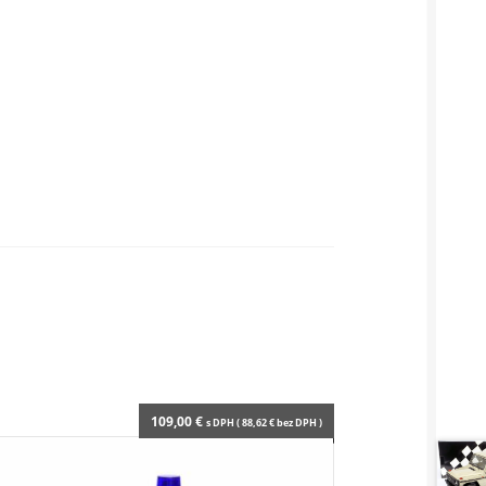
109,00
€
s DPH (
88,62
€
bez DPH )