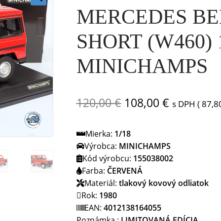
MERCEDES BEN
🔍
SHORT (W460) 1
MINICHAMPS
Pôvodná
Aktuálna
120,00
€
108,00
€
s DPH (
87,8
cena
cena
Mierka:
1/18
bola:
je:
Výrobca:
MINICHAMPS
120,00 €.
108,00 €.
Kód výrobcu:
155038002
Farba:
ČERVENÁ
Materiál:
tlakový kovový odliatok
Rok:
1980
EAN:
4012138164055
Poznámka :
LIMITOVANÁ EDÍCIA