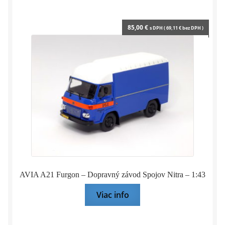
85,00
€
s DPH (
69,11
€
bez DPH )
AVIA A21 Furgon – Dopravný závod Spojov Nitra – 1:43
Viac info