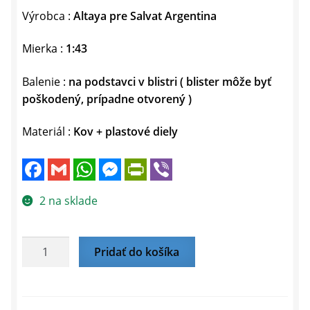
Výrobca :
Altaya pre Salvat Argentina
Mierka :
1:43
Balenie :
na podstavci v blistri ( blister môže byť
poškodený, prípadne otvorený )
Materiál :
Kov + plastové diely
F
G
W
M
P
V
a
m
h
e
r
i
c
a
a
s
i
b
e
i
t
s
n
e
2 na sklade
b
l
s
e
t
r
o
A
n
F
o
p
g
r
k
p
e
i
množstvo
Pridať do košíka
r
e
NISSAN
n
d
SENTRA
l
1991
y