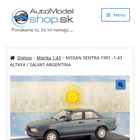
Preskočiť
Preskočiť
Menu
na
na
navigáciu
obsah
Obchod
Rozbaliť
Auto Modely
Domov
Mierka 1:43
NISSAN SENTRA 1991 -1:43
podrade
ALTAYA / SALVAT ARGENTINA
menu
Rozbaliť
Doplnky pre modelárov
podrade
menu
Rozbaliť
Darčekové predmety
🔍
podrade
menu