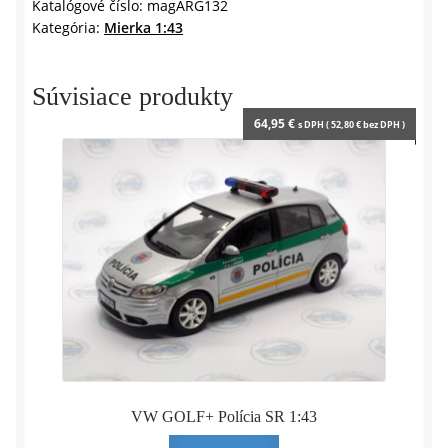
-1:43
Katalógové číslo:
magARG132
Kategória:
Mierka 1:43
Altaya
/
Salvat
Súvisiace produkty
Argentina
64,95
€
s DPH (
52,80
€
bez DPH )
VW GOLF+ Polícia SR 1:43