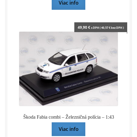
Viac info
49,90
€
s DPH (
40,57
€
bez DPH )
Škoda Fabia combi – Železničná polícia – 1:43
Viac info