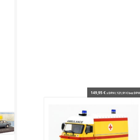
149,95
€
s DPH (
121,91
€
bez DPH 