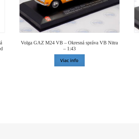
á
Volga GAZ M24 VB – Okresná správa VB Nitra
ed
– 1:43
Viac info