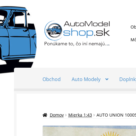
Preskočiť
Preskočiť
Ob
na
na
navigáciu
obsah
Mô
Obchod
Auto Modely
Doplnk
Domov
Mierka 1:43
AUTO UNION 1000S 