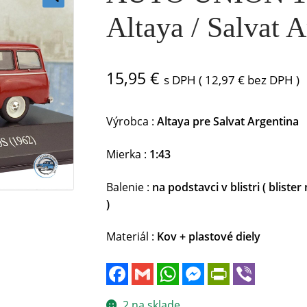
🔍
Altaya / Salvat A
15,95
€
s DPH (
12,97
€
bez DPH )
Výrobca :
Altaya pre Salvat Argentina
Mierka :
1:43
Balenie :
na podstavci v blistri ( blis
)
Materiál :
Kov + plastové diely
F
G
W
M
P
V
a
m
h
e
r
i
c
a
a
s
i
b
e
i
t
s
n
e
2 na sklade