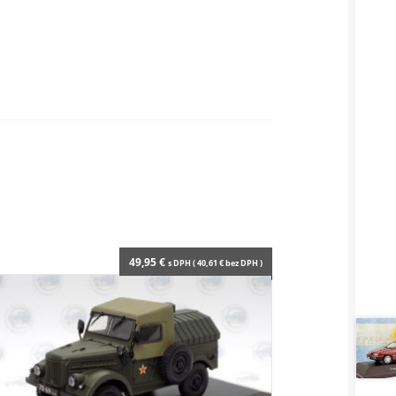
49,95
€
s DPH (
40,61
€
bez DPH )