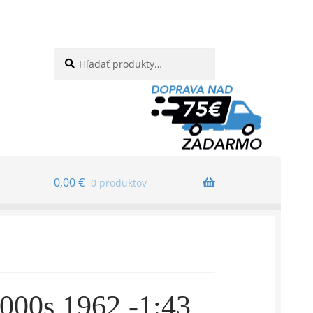
Hľadať:
Vyhľadávanie
0,00
€
0 produktov
00s 1962 -1:43