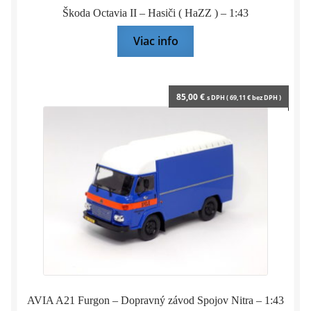
Škoda Octavia II – Hasiči ( HaZZ ) – 1:43
Viac info
85,00
€
s DPH (
69,11
€
bez DPH )
AVIA A21 Furgon – Dopravný závod Spojov Nitra – 1:43