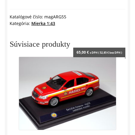
HILUX
l
SR5
y
1997
Katalógové číslo:
magARG55
Kategória:
Mierka 1:43
-1:43
Altaya
/
Súvisiace produkty
Salvat
65,00
€
s DPH (
52,85
€
bez DPH )
Argentina