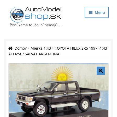
Preskočiť
Preskočiť
Menu
na
na
navigáciu
obsah
Obchod
Rozbaliť
Auto Modely
Domov
Mierka 1:43
TOYOTA HILUX SR5 1997 -1:43
podrade
ALTAYA / SALVAT ARGENTINA
menu
Rozbaliť
Doplnky pre modelárov
podrade
menu
Rozbaliť
Darčekové predmety
🔍
podrade
menu