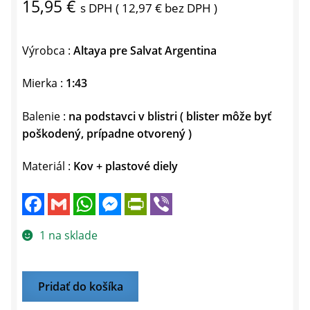
15,95
€
s DPH (
12,97
€
bez DPH )
Výrobca :
Altaya pre Salvat Argentina
Mierka :
1:43
Balenie :
na podstavci v blistri ( blister môže byť
poškodený, prípadne otvorený )
Materiál :
Kov + plastové diely
F
G
W
M
P
V
a
m
h
e
r
i
c
a
a
s
i
b
e
i
t
s
n
e
1 na sklade
b
l
s
e
t
r
o
A
n
F
o
p
g
r
k
p
e
i
množstvo
Pridať do košíka
r
e
TOYOTA
n
d