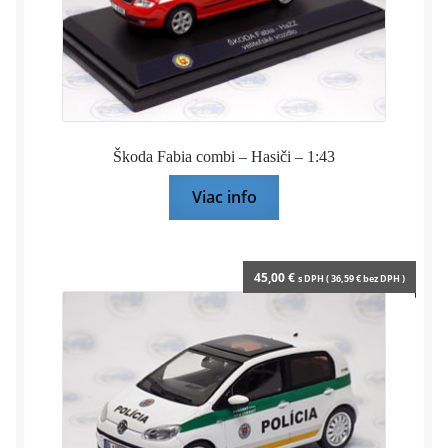
Škoda Fabia combi – Hasiči – 1:43
Viac info
45,00
€
s DPH (
36,59
€
bez DPH )