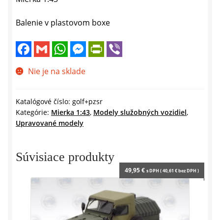
Balenie v plastovom boxe
F
G
W
M
P
V
a
m
h
e
r
i
c
a
a
s
i
b
e
i
t
s
n
e
Nie je na sklade
b
l
s
e
t
r
o
A
n
F
o
p
g
r
k
p
e
i
Katalógové číslo:
golf+pzsr
r
e
Kategórie:
Mierka 1:43
,
Modely služobných vozidiel
,
n
Upravované modely
d
l
y
Súvisiace produkty
49,95
€
s DPH (
40,61
€
bez DPH )