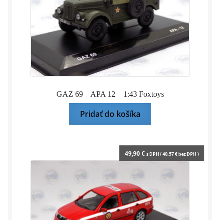
GAZ 69 – APA 12 – 1:43 Foxtoys
Pridať do košíka
49,90
€
s DPH (
40,57
€
bez DPH )