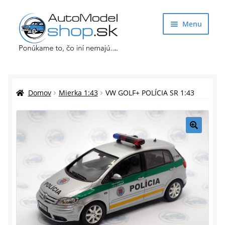
Preskočiť
Preskočiť
Menu
na
na
navigáciu
obsah
Obchod
Rozbaliť
Auto Modely
Domov
Mierka 1:43
VW GOLF+ POLÍCIA SR 1:43
podrade
menu
Rozbaliť
Doplnky pre modelárov
podrade
🔍
menu
Rozbaliť
Darčekové predmety
podrade
menu