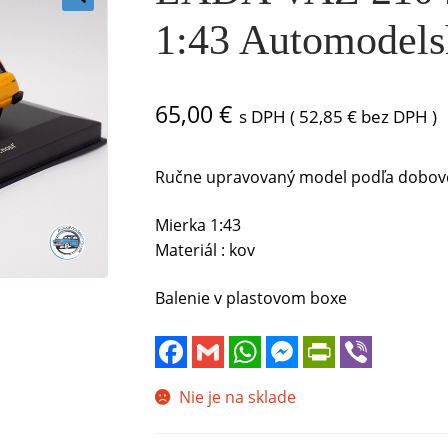
🔍
1:43 Automodels
65,00
€
s DPH (
52,85
€
bez DPH )
Ručne upravovaný model podľa dobové
Mierka 1:43
Materiál : kov
Balenie v plastovom boxe
F
G
W
M
P
V
a
m
h
e
r
i
c
a
a
s
i
b
e
i
t
s
n
e
Nie je na sklade
b
l
s
e
t
r
o
A
n
F
o
p
g
r