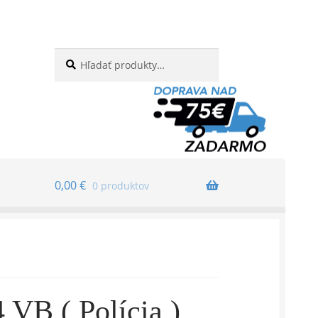
Hľadať:
Vyhľadávanie
0,00
€
0 produktov
B ( Polícia )