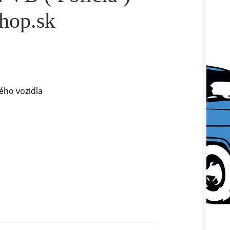
hop.sk
ho vozidla