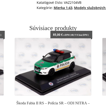
k
p
e
i
Katalógové číslo:
VAZ2104VB
r
e
Kategórie:
Mierka 1:43
,
Modely služobných 
n
d
l
y
Súvisiace produkty
85,00
€
)
s DPH (
69,11
€
bez DPH )
Škoda Fabia II RS – Polícia SR – ODI NITRA –