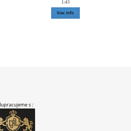
1:43
Viac info
lupracujeme s :