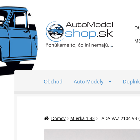
Preskočiť
Preskočiť
Ob
na
na
navigáciu
obsah
Mô
Obchod
Auto Modely
Doplnk
Domov
Mierka 1:43
LADA VAZ 2104 VB 