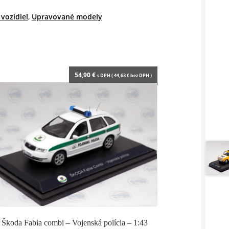
vozidiel
,
Upravované modely
54,90
€
s DPH (
44,63
€
bez DPH )
Škoda Fabia combi – Vojenská polícia – 1:43