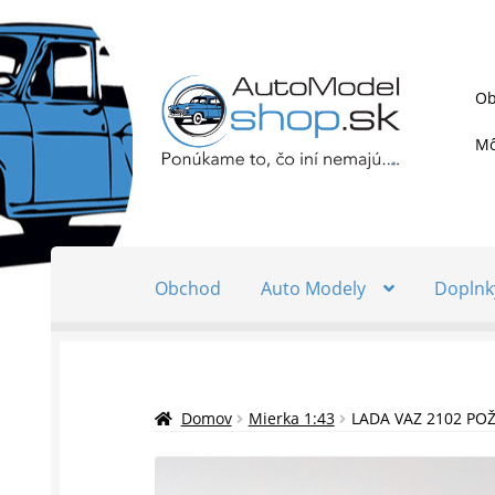
Preskočiť
Preskočiť
Ob
na
na
navigáciu
obsah
Mô
Obchod
Auto Modely
Doplnk
Domov
Mierka 1:43
LADA VAZ 2102 P