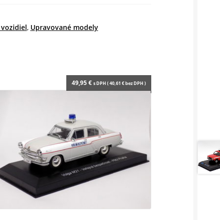
vozidiel
,
Upravované modely
49,95
€
s DPH (
40,61
€
bez DPH )