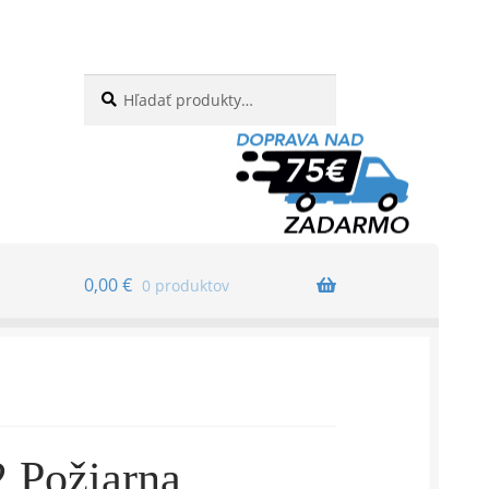
Hľadať:
Vyhľadávanie
0,00
€
0 produktov
Požiarna