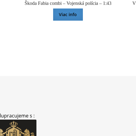
Škoda Fabia combi – Vojenská polícia – 1:43
V
Viac info
lupracujeme s :