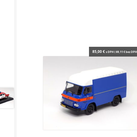
85,00
€
s DPH (
69,11
€
bez DPH 