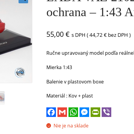
🔍
ochrana – 1:43 
55,00
€
s DPH (
44,72
€
bez DPH )
Ručne upravovaný model podľa reálneh
Mierka 1:43
Balenie v plastovom boxe
Materiál : Kov + plast
F
G
W
M
P
V
a
m
h
e
r
i
c
a
a
s
i
b
e
i
t
s
n
e
Nie je na sklade
b
l
s
e
t
r
o
A
n
F