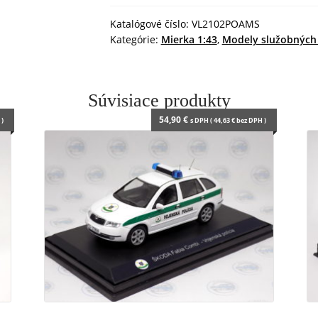
o
p
g
r
k
p
e
i
Katalógové číslo:
VL2102POAMS
r
e
Kategórie:
Mierka 1:43
,
Modely služobných 
n
d
l
y
Súvisiace produkty
54,90
€
)
s DPH (
44,63
€
bez DPH )