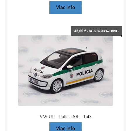
Viac info
45,00
€
s DPH (
36,59
€
bez DPH )
VW UP – Polícia SR – 1:43
Viac info