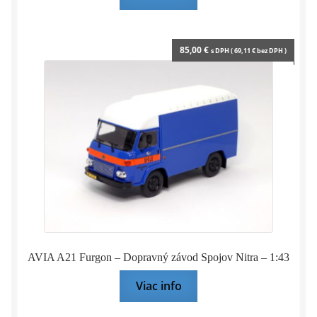
85,00
€
s DPH (
69,11
€
bez DPH )
AVIA A21 Furgon – Dopravný závod Spojov Nitra – 1:43
Viac info