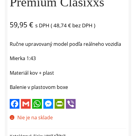
Premium Clasixxs
59,95
€
s DPH (
48,74
€
bez DPH )
Ručne upravovaný model podľa reálneho vozidla
Mierka 1:43
Materiál kov + plast
Balenie v plastovom boxe
F
G
W
M
P
V
a
m
h
e
r
i
c
a
a
s
i
b
e
i
t
s
n
e
Nie je na sklade
b
l
s
e
t
r
o
A
n
F
o
p
g
r
k
p
e
i