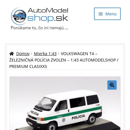
Preskočiť
Preskočiť
Menu
na
na
navigáciu
obsah
Obchod
Rozbaliť
Auto Modely
Domov
Mierka 1:43
VOLKSWAGEN T4 –
podrade
ŽELEZNIČNÁ POLÍCIA ZVOLEN – 1:43 AUTOMODELSHOP /
PREMIUM CLASIXXS
menu
Rozbaliť
Doplnky pre modelárov
podrade
menu
Rozbaliť
Darčekové predmety
podrade
🔍
menu