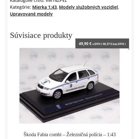
Katalógové číslo:
VWT4ŽPVZ
r
e
Kategórie:
Mierka 1:43
,
Modely služobných vozidiel
,
n
Upravované modely
d
l
y
Súvisiace produkty
49,90
€
s DPH (
40,57
€
bez DPH )
Škoda Fabia combi – Železničná polícia – 1:43