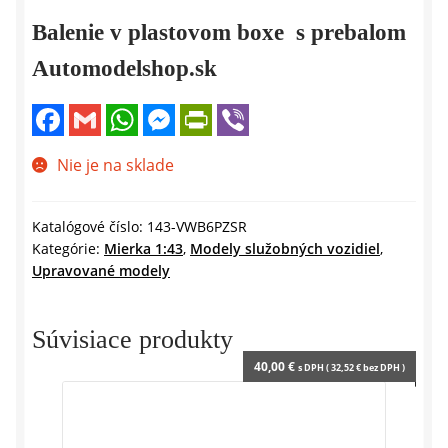
Balenie v plastovom boxe s prebalom
Automodelshop.sk
F
G
W
M
P
V
a
m
h
e
r
i
c
a
a
s
i
b
e
i
t
s
n
e
Nie je na sklade
b
l
s
e
t
r
o
A
n
F
o
p
g
r
k
p
e
i
Katalógové číslo:
143-VWB6PZSR
r
e
Kategórie:
Mierka 1:43
,
Modely služobných vozidiel
,
n
Upravované modely
d
l
y
Súvisiace produkty
40,00
€
s DPH (
32,52
€
bez DPH )