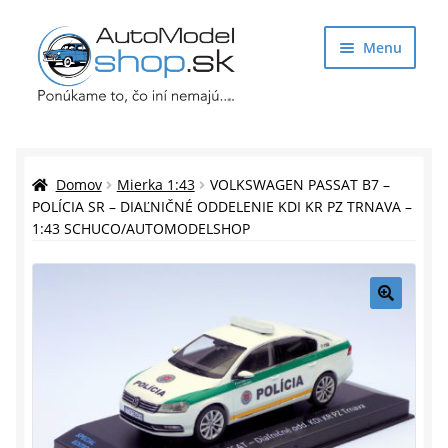
Preskočiť
Preskočiť
Menu
na
na
navigáciu
obsah
Obchod
Rozbaliť
Auto Modely
Domov
Mierka 1:43
VOLKSWAGEN PASSAT B7 –
podrade
POLÍCIA SR – DIAĽNIČNÉ ODDELENIE KDI KR PZ TRNAVA –
1:43 SCHUCO/AUTOMODELSHOP
menu
Rozbaliť
Doplnky pre modelárov
podrade
menu
Rozbaliť
Darčekové predmety
podrade
🔍
menu