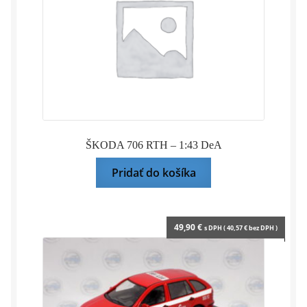
ŠKODA 706 RTH – 1:43 DeA
Pridať do košíka
49,90
€
s DPH (
40,57
€
bez DPH )