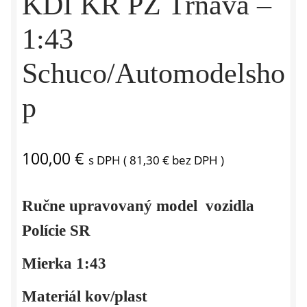
KDI KR PZ Trnava –
1:43
Schuco/Automodelsho
p
100,00
€
s DPH (
81,30
€
bez DPH )
Ručne upravovaný model vozidla
Polície SR
Mierka 1:43
Materiál kov/plast