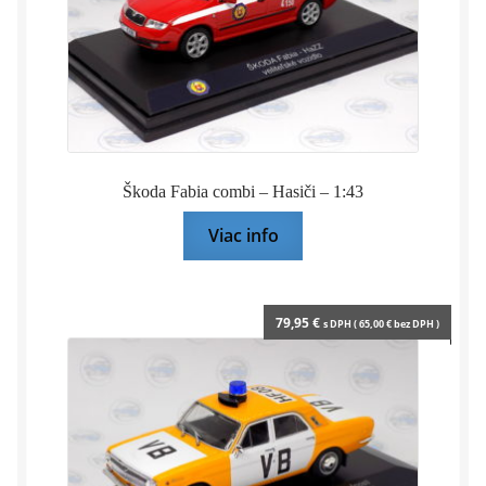
Škoda Fabia combi – Hasiči – 1:43
Viac info
79,95
€
s DPH (
65,00
€
bez DPH )