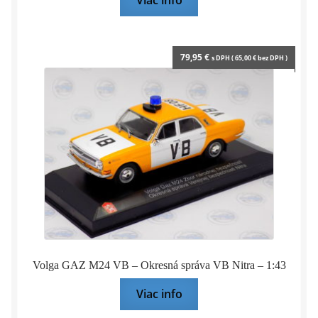
Viac info
79,95
€
s DPH (
65,00
€
bez DPH )
Volga GAZ M24 VB – Okresná správa VB Nitra – 1:43
Viac info