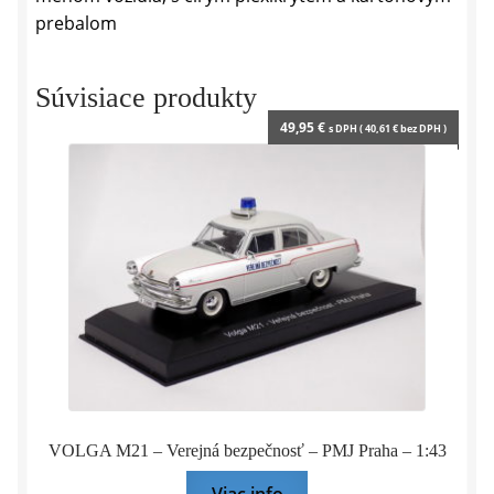
prebalom
Súvisiace produkty
49,95
€
s DPH (
40,61
€
bez DPH )
VOLGA M21 – Verejná bezpečnosť – PMJ Praha – 1:43