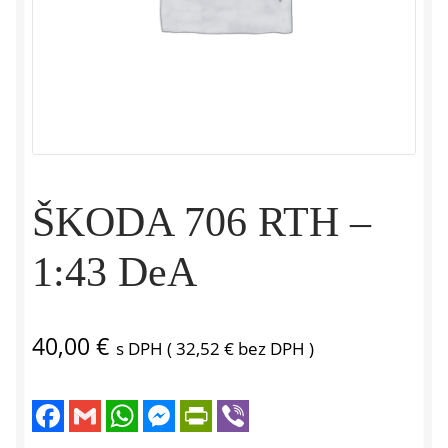
ŠKODA 706 RTH –
1:43 DeA
40,00
€
s DPH (
32,52
€
bez DPH )
F
G
W
M
P
V
a
m
h
e
r
i
c
a
a
s
i
b