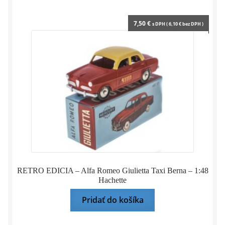
7,50
€
s DPH (
6,10
€
bez DPH )
RETRO EDICIA – Alfa Romeo Giulietta Taxi Berna – 1:48
Hachette
Pridať do košíka