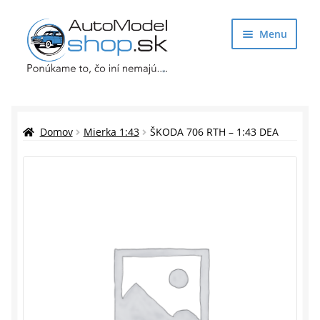
Preskočiť
Preskočiť
Menu
na
na
navigáciu
obsah
Obchod
Rozbaliť
Auto Modely
Domov
Mierka 1:43
ŠKODA 706 RTH – 1:43 DEA
podrade
menu
Rozbaliť
Doplnky pre modelárov
podrade
menu
Rozbaliť
Darčekové predmety
podrade
menu