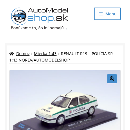
Preskočiť
Preskočiť
Menu
na
na
navigáciu
obsah
Obchod
Rozbaliť
Auto Modely
Domov
Mierka 1:43
RENAULT R19 – POLÍCIA SR –
podrade
1:43 NOREV/AUTOMODELSHOP
menu
Rozbaliť
Doplnky pre modelárov
podrade
menu
Rozbaliť
Darčekové predmety
🔍
podrade
menu