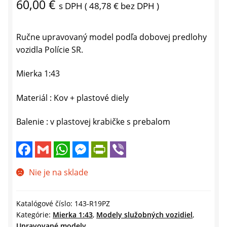
60,00
€
s DPH (
48,78
€
bez DPH )
Ručne upravovaný model podľa dobovej predlohy
vozidla Polície SR.
Mierka 1:43
Materiál : Kov + plastové diely
Balenie : v plastovej krabičke s prebalom
F
G
W
M
P
V
a
m
h
e
r
i
c
a
a
s
i
b
e
i
t
s
n
e
Nie je na sklade
b
l
s
e
t
r
o
A
n
F
o
p
g
r
k
p
e
i
Katalógové číslo:
143-R19PZ
r
e
Kategórie:
Mierka 1:43
,
Modely služobných vozidiel
,
n
Upravované modely
d