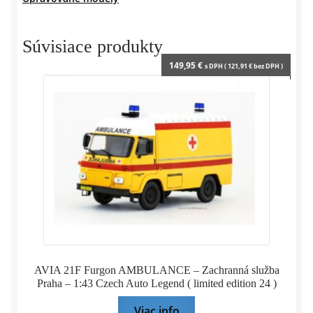
l
y
Súvisiace produkty
149,95
€
s DPH (
121,91
€
bez DPH )
AVIA 21F Furgon AMBULANCE – Zachranná služba
Praha – 1:43 Czech Auto Legend ( limited edition 24 )
Viac info