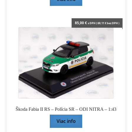
85,00
€
s DPH (
69,11
€
bez DPH )
Škoda Fabia II RS – Polícia SR – ODI NITRA – 1:43
Viac info