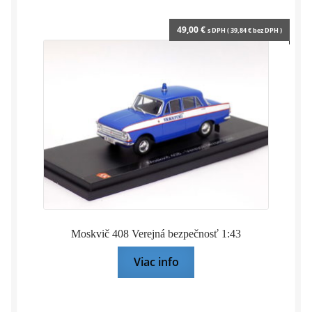
49,00
€
s DPH (
39,84
€
bez DPH )
Moskvič 408 Verejná bezpečnosť 1:43
Viac info