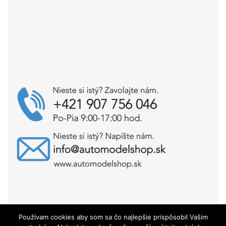
Používam cookies aby som sa čo najlepšie prispôsobil Vašim