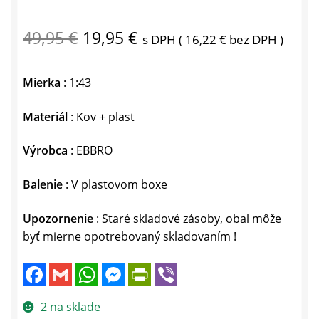
Pôvodná
Aktuálna
49,95
€
19,95
€
s DPH (
16,22
€
bez DPH )
cena
cena
Mierka
: 1:43
bola:
je:
49,95 €.
19,95 €.
Materiál
: Kov + plast
Výrobca
: EBBRO
Balenie
: V plastovom boxe
Upozornenie
: Staré skladové zásoby, obal môže
byť mierne opotrebovaný skladovaním !
F
G
W
M
P
V
a
m
h
e
r
i
c
a
a
s
i
b
e
i
t
s
n
e
2 na sklade
b
l
s
e
t
r