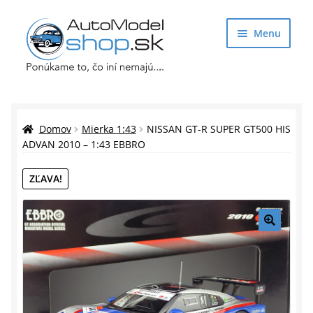
Preskočiť
Preskočiť
Menu
na
na
navigáciu
obsah
Obchod
Rozbaliť
Auto Modely
Domov
Mierka 1:43
NISSAN GT-R SUPER GT500 HIS
podrade
ADVAN 2010 – 1:43 EBBRO
menu
Rozbaliť
Doplnky pre modelárov
ZĽAVA!
podrade
menu
Rozbaliť
Darčekové predmety
podrade
menu
🔍