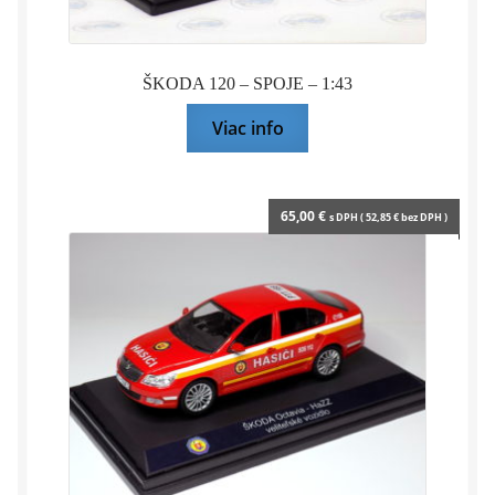
ŠKODA 120 – SPOJE – 1:43
Viac info
65,00
€
s DPH (
52,85
€
bez DPH )