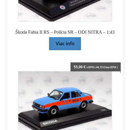
Škoda Fabia II RS – Polícia SR – ODI NITRA – 1:43
Viac info
55,00
€
s DPH (
44,72
€
bez DPH )