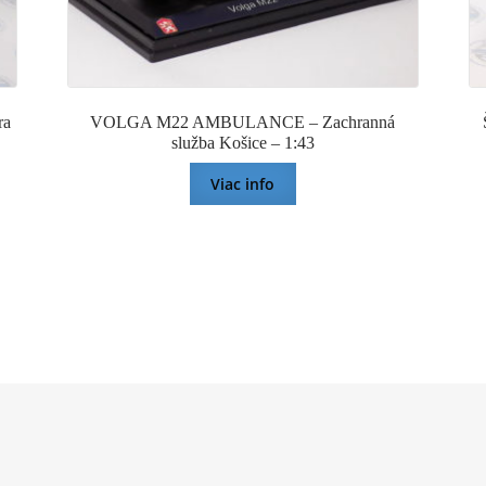
ra
VOLGA M22 AMBULANCE – Zachranná
služba Košice – 1:43
Viac info