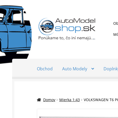
Preskočiť
Preskočiť
Ob
na
na
navigáciu
obsah
Mô
Obchod
Auto Modely
Doplnk
Domov
Mierka 1:43
VOLKSWAGEN T6 PO