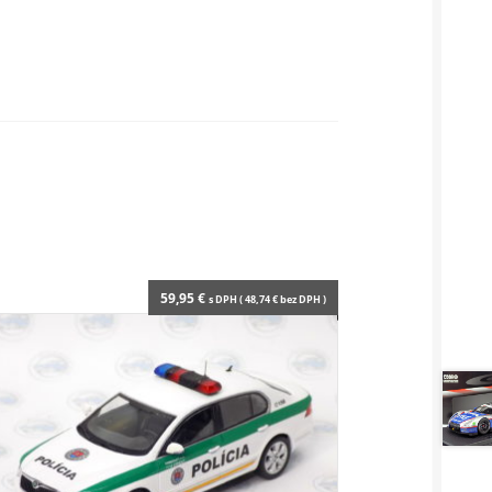
59,95
€
s DPH (
48,74
€
bez DPH )