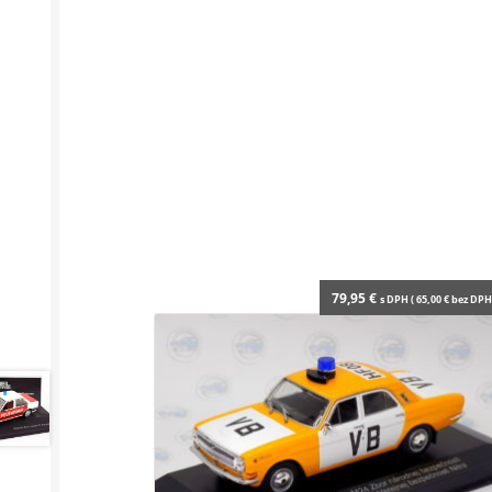
79,95
€
s DPH (
65,00
€
bez DPH 