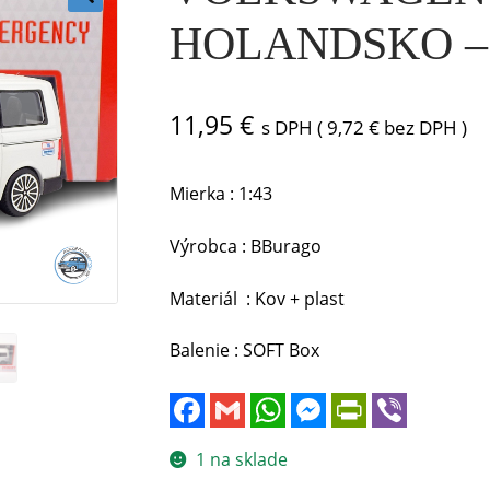
🔍
HOLANDSKO – 1
11,95
€
s DPH (
9,72
€
bez DPH )
Mierka : 1:43
Výrobca : BBurago
Materiál : Kov + plast
Balenie : SOFT Box
F
G
W
M
P
V
a
m
h
e
r
i
c
a
a
s
i
b
e
i
t
s
n
e
1 na sklade
b
l
s
e
t
r
o
A
n
F