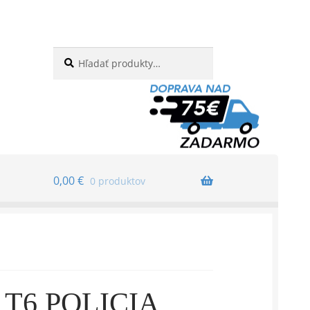
Hľadať:
Vyhľadávanie
0,00
€
0 produktov
T6 POLICIA