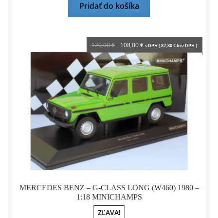
Pridať do košíka
Pôvodná
Aktuálna
120,00
€
108,00
€
s DPH (
87,80
€
bez DPH )
cena
cena
bola:
je:
120,00 €.
108,00 €.
MERCEDES BENZ – G-CLASS LONG (W460) 1980 –
1:18 MINICHAMPS
ZĽAVA!