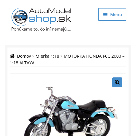
Preskočiť
Preskočiť
Menu
na
na
navigáciu
obsah
Obchod
Rozbaliť
Auto Modely
Domov
Mierka 1:18
MOTORKA HONDA F6C 2000 –
podrade
1:18 ALTAYA
menu
Rozbaliť
Doplnky pre modelárov
podrade
menu
Rozbaliť
Darčekové predmety
🔍
podrade
menu