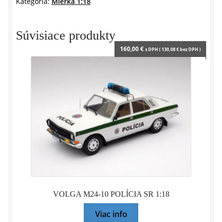
Kategória:
Mierka 1:18
-
1:18
Altaya
Súvisiace produkty
160,00
€
s DPH (
130,08
€
bez DPH )
VOLGA M24-10 POLÍCIA SR 1:18
Viac info