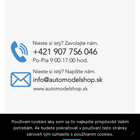
Používam cookies aby som sa čo najlepšie prispôsobil Vašim
Copyright © AutoModelShop.sk 2025
potrebám. Ak budete pokračovať v používaní tejto stránky
zároveň tým súhlasíte s používaním cookies.
0