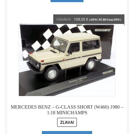
Pôvodná
Aktuálna
120,00
€
108,00
€
s DPH (
87,80
€
bez DPH )
cena
cena
bola:
je:
120,00 €.
108,00 €.
MERCEDES BENZ – G-CLASS SHORT (W460) 1980 –
1:18 MINICHAMPS
ZĽAVA!