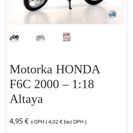
Motorka HONDA
F6C 2000 – 1:18
Altaya
4,95
€
s DPH (
4,02
€
bez DPH )