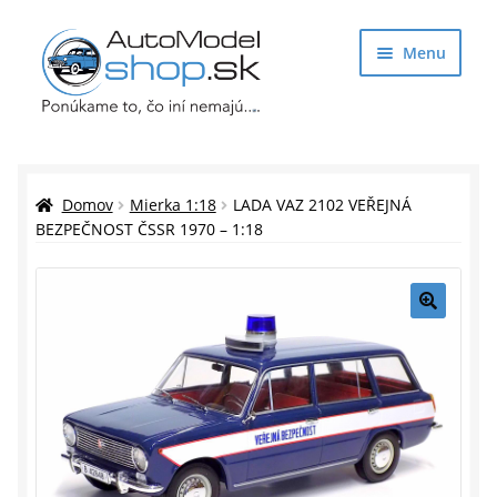
Preskočiť
Preskočiť
Menu
na
na
navigáciu
obsah
Obchod
Rozbaliť
Auto Modely
Domov
Mierka 1:18
LADA VAZ 2102 VEŘEJNÁ
podrade
BEZPEČNOST ČSSR 1970 – 1:18
menu
Rozbaliť
Doplnky pre modelárov
podrade
menu
Rozbaliť
Darčekové predmety
🔍
podrade
menu