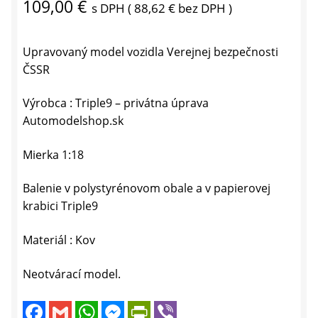
109,00
€
s DPH (
88,62
€
bez DPH )
Upravovaný model vozidla Verejnej bezpečnosti
ČSSR
Výrobca : Triple9 – privátna úprava
Automodelshop.sk
Mierka 1:18
Balenie v polystyrénovom obale a v papierovej
krabici Triple9
Materiál : Kov
Neotvárací model.
F
G
W
M
P
V