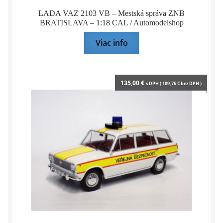
LADA VAZ 2103 VB – Mestská správa ZNB
BRATISLAVA – 1:18 CAL / Automodelshop
Viac info
135,00
€
s DPH (
109,76
€
bez DPH )