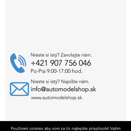
Používam cookies aby som sa čo najlepšie prispôsobil Vašim