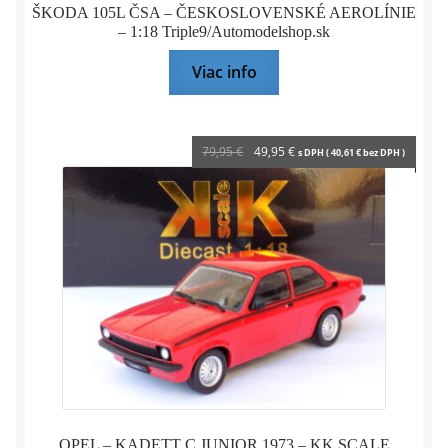
ŠKODA 105L ČSA – ČESKOSLOVENSKÉ AEROLÍNIE
– 1:18 Triple9/Automodelshop.sk
Viac info
Pôvodná
Aktuálna
79,95
€
49,95
€
s DPH (
40,61
€
bez DPH )
cena
cena
bola:
je:
79,95 €.
49,95 €.
OPEL – KADETT C JUNIOR 1973 – KK SCALE