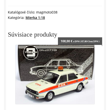
l
GL-
y
4
Katalógové číslo:
magmoto038
Kategória:
Mierka 1:18
-
1:18
Leo
Súvisiace produkty
Models
108,00
€
s DPH (
87,80
€
bez DPH )