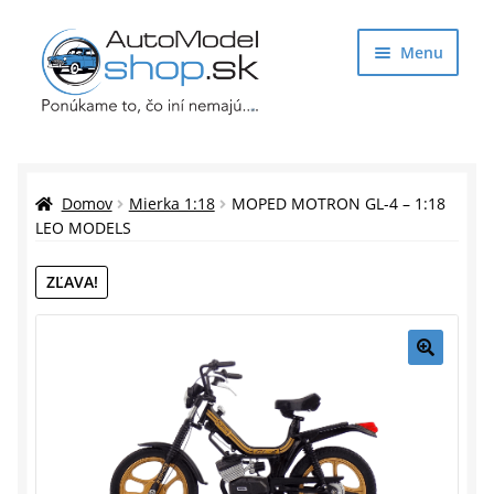
Preskočiť
Preskočiť
Menu
na
na
navigáciu
obsah
Obchod
Rozbaliť
Auto Modely
Domov
Mierka 1:18
MOPED MOTRON GL-4 – 1:18
podrade
LEO MODELS
menu
Rozbaliť
Doplnky pre modelárov
ZĽAVA!
podrade
menu
Rozbaliť
Darčekové predmety
podrade
menu
🔍