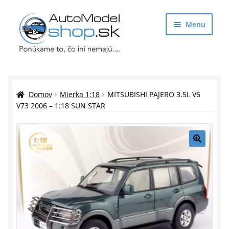
Preskočiť
Preskočiť
Menu
na
na
navigáciu
obsah
Obchod
Rozbaliť
Auto Modely
Domov
Mierka 1:18
MITSUBISHI PAJERO 3.5L V6
podrade
V73 2006 – 1:18 SUN STAR
menu
Rozbaliť
Doplnky pre modelárov
podrade
menu
Rozbaliť
Darčekové predmety
🔍
podrade
menu