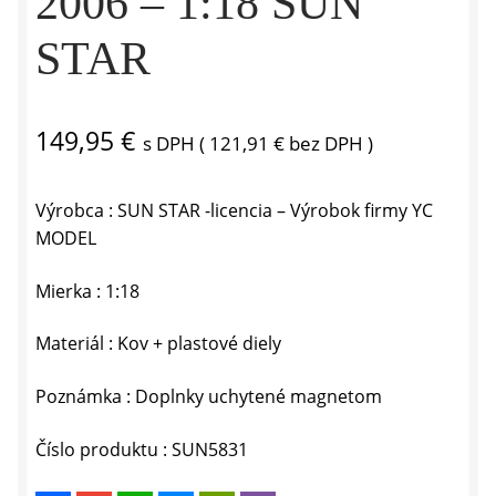
2006 – 1:18 SUN
STAR
149,95
€
s DPH (
121,91
€
bez DPH )
Výrobca : SUN STAR -licencia – Výrobok firmy YC
MODEL
Mierka : 1:18
Materiál : Kov + plastové diely
Poznámka : Doplnky uchytené magnetom
Číslo produktu : SUN5831