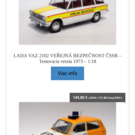
LADA VAZ 2102 VEŘEJNÁ BEZPEČNOST ČSSR –
Testovacia verzia 1973 – 1:18
Viac info
145,00
€
s DPH (
117,89
€
bez DPH )