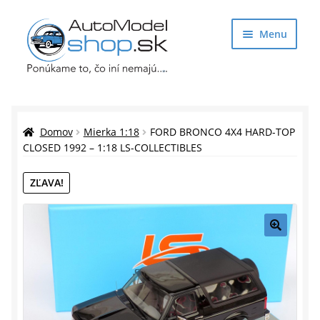
Preskočiť
Preskočiť
Menu
na
na
navigáciu
obsah
Obchod
Rozbaliť
Auto Modely
Domov
Mierka 1:18
FORD BRONCO 4X4 HARD-TOP
podrade
CLOSED 1992 – 1:18 LS-COLLECTIBLES
menu
Rozbaliť
Doplnky pre modelárov
ZĽAVA!
podrade
menu
Rozbaliť
Darčekové predmety
podrade
menu
🔍