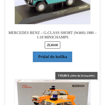
MERCEDES BENZ – G-CLASS SHORT (W460) 1980 –
1:18 MINICHAMPS
ZĽAVA!
Pridať do košíka
119,00
€
s DPH (
96,75
€
bez DPH )