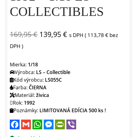
COLLECTIBLES
Pôvodná
Aktuálna
169,95
€
139,95
€
s DPH (
113,78
€
bez
cena
cena
DPH )
bola:
je:
Mierka:
1/18
169,95 €.
139,95 €.
Výrobca:
LS – Collectible
Kód výrobcu:
LS055C
Farba:
ČIERNA
Materiál:
živica
Rok:
1992
Poznámky:
LIMITOVANÁ EDÍCIA 500 ks !
F
G
W
M
P
V
a
m
h
e
r
i
c
a
a
s
i
b
e
i
t
s
n
e