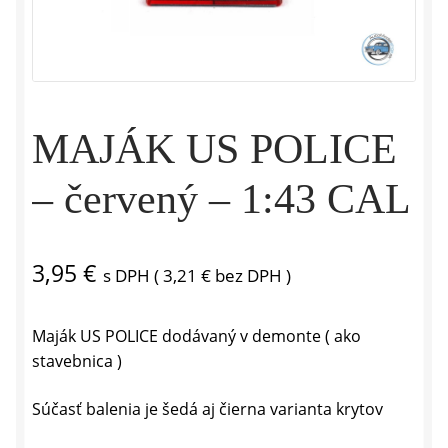
MAJÁK US POLICE
– červený – 1:43 CAL
3,95
€
s DPH (
3,21
€
bez DPH )
Maják US POLICE dodávaný v demonte ( ako
stavebnica )
Súčasť balenia je šedá aj čierna varianta krytov