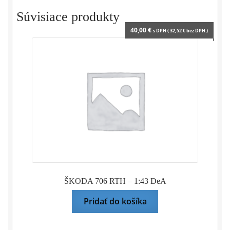
CAL
Súvisiace produkty
40,00
€
s DPH (
32,52
€
bez DPH )
ŠKODA 706 RTH – 1:43 DeA
Pridať do košíka