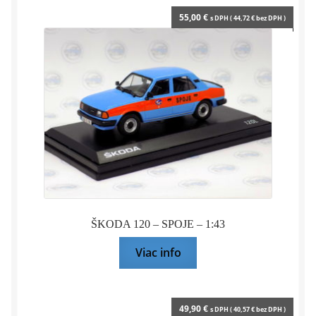
55,00
€
s DPH (
44,72
€
bez DPH )
ŠKODA 120 – SPOJE – 1:43
Viac info
49,90
€
s DPH (
40,57
€
bez DPH )