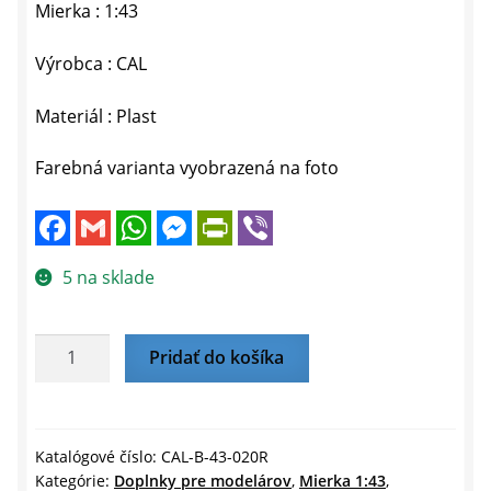
Mierka : 1:43
Výrobca : CAL
Materiál : Plast
Farebná varianta vyobrazená na foto
F
G
W
M
P
V
a
m
h
e
r
i
c
a
a
s
i
b
e
i
t
s
n
e
5 na sklade
b
l
s
e
t
r
o
A
n
F
o
p
g
r
k
p
e
i
množstvo
Pridať do košíka
r
e
MAJÁK
n
d
HELLA
l
LIGHT–
y
strieborno-
Katalógové číslo:
CAL-B-43-020R
Kategórie:
Doplnky pre modelárov
,
Mierka 1:43
,
červený