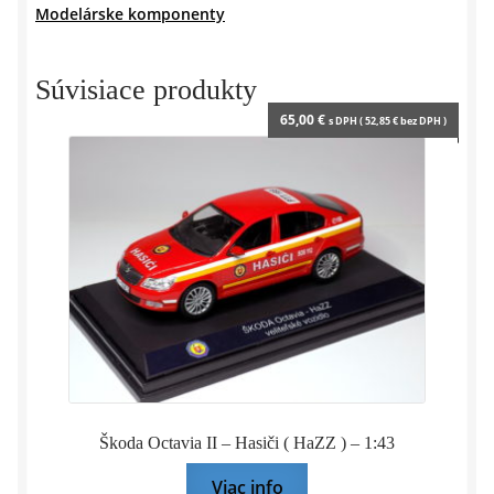
Modelárske komponenty
–
1:43
CAL
Súvisiace produkty
65,00
€
s DPH (
52,85
€
bez DPH )
Škoda Octavia II – Hasiči ( HaZZ ) – 1:43
Viac info