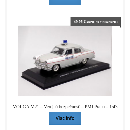
49,95
€
s DPH (
40,61
€
bez DPH )
VOLGA M21 – Verejná bezpečnosť – PMJ Praha – 1:43
Viac info