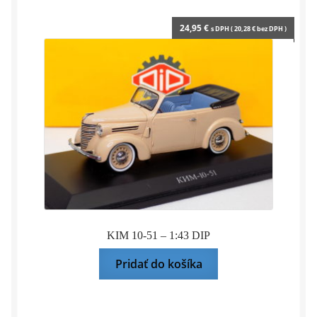
24,95
€
s DPH (
20,28
€
bez DPH )
KIM 10-51 – 1:43 DIP
Pridať do košíka