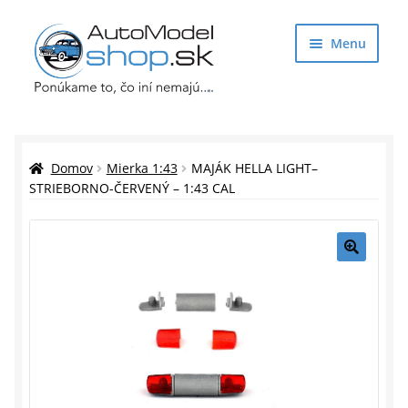
Preskočiť
Preskočiť
Menu
na
na
navigáciu
obsah
Obchod
Rozbaliť
Auto Modely
Domov
Mierka 1:43
MAJÁK HELLA LIGHT–
podrade
STRIEBORNO-ČERVENÝ – 1:43 CAL
menu
Rozbaliť
Doplnky pre modelárov
podrade
menu
Rozbaliť
Darčekové predmety
🔍
podrade
menu