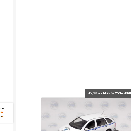
49,90
€
s DPH (
40,57
€
bez DPH 