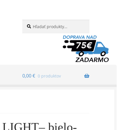
Hľadať:
Vyhľadávanie
0,00
€
0 produktov
IGHT– bielo-