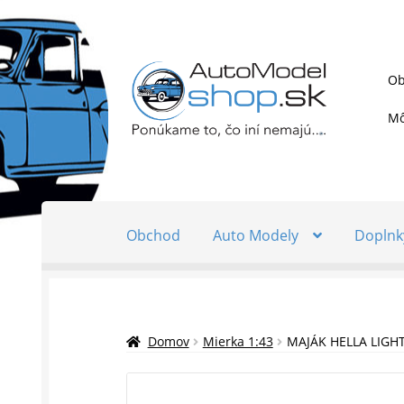
Preskočiť
Preskočiť
Ob
na
na
navigáciu
obsah
Mô
Obchod
Auto Modely
Doplnk
Domov
Mierka 1:43
MAJÁK HELLA LIGHT