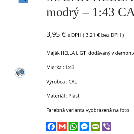
🔍
modrý – 1:43 C
3,95
€
s DPH (
3,21
€
bez DPH )
Maják HELLA LIGT dodávaný v demonte 
Mierka : 1:43
Výrobca : CAL
Materiál : Plast
Farebná varianta vyobrazená na foto
F
G
W
M
P
V
a
m
h
e
r
i
c
a
a
s
i
b