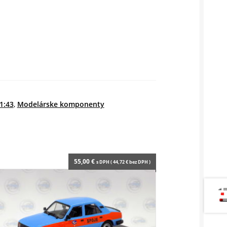
1:43
,
Modelárske komponenty
55,00
€
s DPH (
44,72
€
bez DPH )