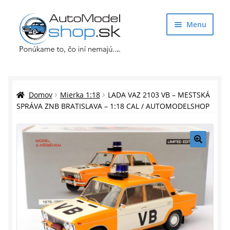
Preskočiť
Preskočiť
Menu
na
na
navigáciu
obsah
Obchod
Rozbaliť
Auto Modely
Domov
Mierka 1:18
LADA VAZ 2103 VB – MESTSKÁ
podrade
SPRÁVA ZNB BRATISLAVA – 1:18 CAL / AUTOMODELSHOP
menu
Rozbaliť
Doplnky pre modelárov
podrade
menu
Rozbaliť
Darčekové predmety
🔍
podrade
menu