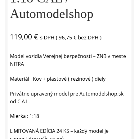
Automodelshop
119,00
€
s DPH (
96,75
€
bez DPH )
Model vozidla Verejnej bezpečnosti – ZNB v meste
NITRA
Materiál : Kov + plastové ( rezinové ) diely
Privátne upravený model pre Automodelshop.sk
od C.A.L.
Mierka : 1:18
LIMITOVANÁ EDÍCIA 24 KS – každý model je
samostatne očíslovaný.