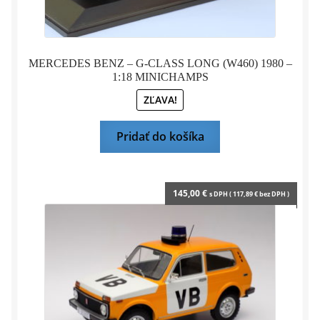
MERCEDES BENZ – G-CLASS LONG (W460) 1980 –
1:18 MINICHAMPS
ZĽAVA!
Pridať do košíka
145,00
€
s DPH (
117,89
€
bez DPH )