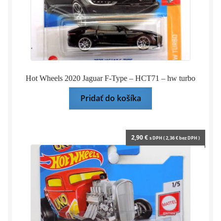
Hot Wheels 2020 Jaguar F-Type – HCT71 – hw turbo
Pridať do košíka
2,90
€
s DPH (
2,36
€
bez DPH )