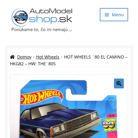
Preskočiť
Preskočiť
Menu
na
na
navigáciu
obsah
Obchod
Rozbaliť
Auto Modely
Domov
Hot Wheels
HOT WHEELS ´80 EL CAMINO –
podrade
HKG82 – HW: THE´80S
menu
Rozbaliť
Doplnky pre modelárov
podrade
menu
Rozbaliť
Darčekové predmety
🔍
podrade
menu