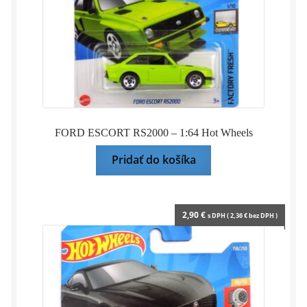
FORD ESCORT RS2000 – 1:64 Hot Wheels
Pridať do košíka
2,90
€
s DPH (
2,36
€
bez DPH )