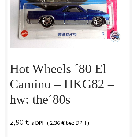
Hot Wheels ´80 El
Camino – HKG82 –
hw: the´80s
2,90
€
s DPH (
2,36
€
bez DPH )