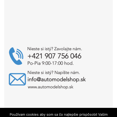
Používam cookies aby som sa čo najlepšie prispôsobil Vašim