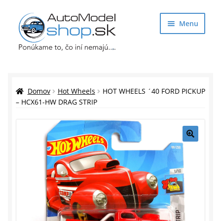
Preskočiť
Preskočiť
Menu
na
na
navigáciu
obsah
Obchod
Rozbaliť
Auto Modely
Domov
Hot Wheels
HOT WHEELS ´40 FORD PICKUP
podrade
– HCX61-HW DRAG STRIP
menu
Rozbaliť
Doplnky pre modelárov
podrade
menu
Rozbaliť
Darčekové predmety
🔍
podrade
menu