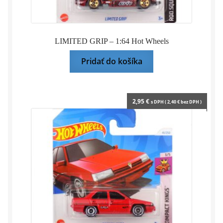
LIMITED GRIP – 1:64 Hot Wheels
Pridať do košíka
2,95
€
s DPH (
2,40
€
bez DPH )