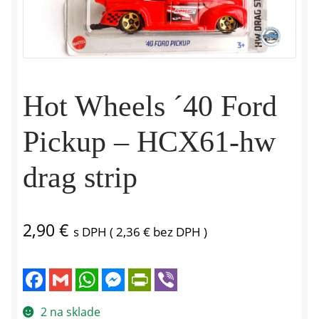
Hot Wheels ´40 Ford
Pickup – HCX61-hw
drag strip
2,90
€
s DPH (
2,36
€
bez DPH )
F
G
W
M
P
V
a
m
h
e
r
i
c
a
a
s
i
b
e
i
t
s
n
e
2 na sklade