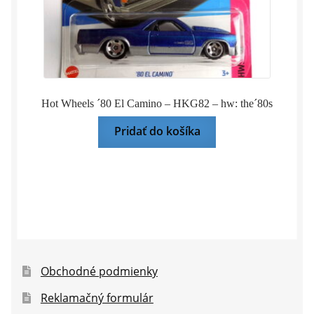
Hot Wheels ´80 El Camino – HKG82 – hw: the´80s
Pridať do košíka
Obchodné podmienky
Reklamačný formulár