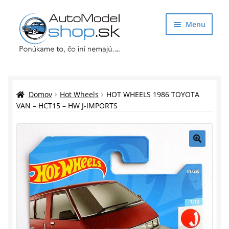
Preskočiť
Preskočiť
Menu
na
na
navigáciu
obsah
Obchod
Rozbaliť
Auto Modely
Domov
Hot Wheels
HOT WHEELS 1986 TOYOTA
podrade
VAN – HCT15 – HW J-IMPORTS
menu
Rozbaliť
Doplnky pre modelárov
podrade
menu
Rozbaliť
Darčekové predmety
🔍
podrade
menu