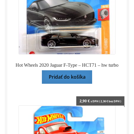
Hot Wheels 2020 Jaguar F-Type – HCT71 – hw turbo
Pridať do košíka
2,90
€
s DPH (
2,36
€
bez DPH )