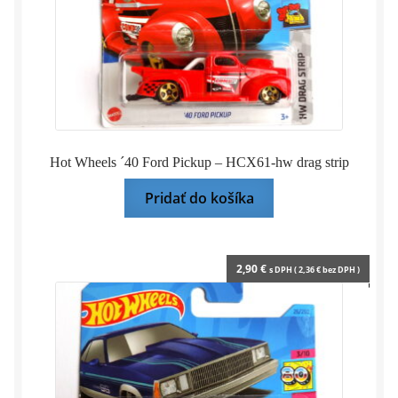
Hot Wheels ´40 Ford Pickup – HCX61-hw drag strip
Pridať do košíka
2,90
€
s DPH (
2,36
€
bez DPH )