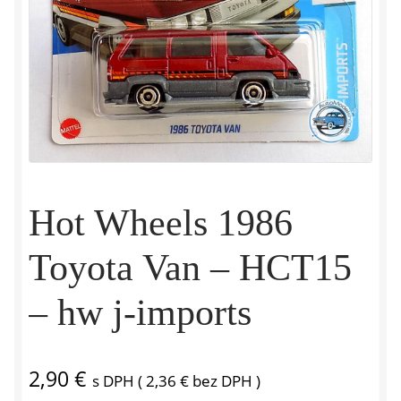
Hot Wheels 1986
Toyota Van – HCT15
– hw j-imports
2,90
€
s DPH (
2,36
€
bez DPH )