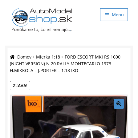
Preskočiť
Preskočiť
Menu
na
na
navigáciu
obsah
Obchod
Rozbaliť
Auto Modely
Domov
Mierka 1:18
FORD ESCORT MKI RS 1600
podrade
(NIGHT VERSION) N 20 RALLY MONTECARLO 1973
H.MIKKOLA – J.PORTER – 1:18 IXO
menu
Rozbaliť
Doplnky pre modelárov
podrade
ZĽAVA!
menu
Rozbaliť
Darčekové predmety
podrade
menu
🔍