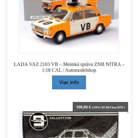
H.MIKKOLA
–
J.PORTER
–
1:18
IXO
LADA VAZ 2103 VB – Mestská správa ZNB NITRA –
1:18 CAL / Automodelshop
Viac info
108,00
€
s DPH (
87,80
€
bez DPH )