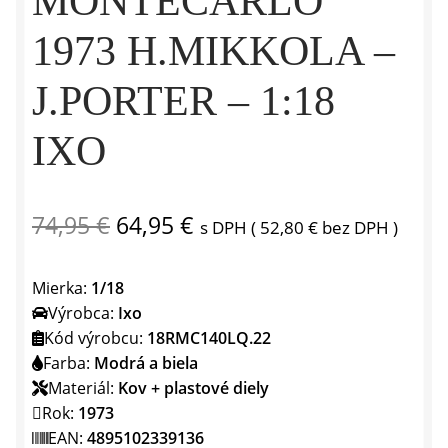
MONTECARLO
1973 H.MIKKOLA –
J.PORTER – 1:18
IXO
Pôvodná
Aktuálna
74,95
€
64,95
€
s DPH (
52,80
€
bez DPH )
cena
cena
Mierka:
1/18
bola:
je:
Výrobca:
Ixo
74,95 €.
64,95 €.
Kód výrobcu:
18RMC140LQ.22
Farba:
Modrá a biela
Materiál:
Kov + plastové diely
Rok:
1973
EAN:
4895102339136