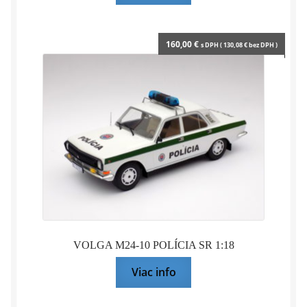
160,00
€
s DPH (
130,08
€
bez DPH )
VOLGA M24-10 POLÍCIA SR 1:18
Viac info