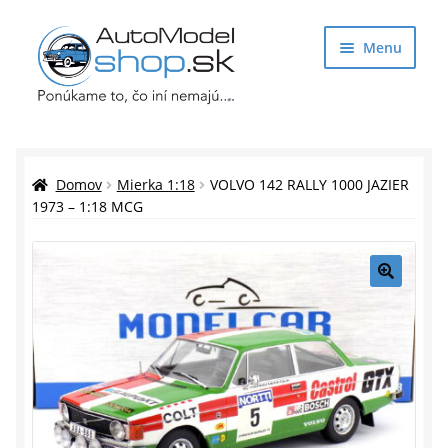
Preskočiť
Preskočiť
Menu
na
na
navigáciu
obsah
Obchod
Rozbaliť
Auto Modely
Domov
Mierka 1:18
VOLVO 142 RALLY 1000 JAZIER
podrade
1973 – 1:18 MCG
menu
Rozbaliť
Doplnky pre modelárov
podrade
menu
Rozbaliť
Darčekové predmety
🔍
podrade
menu