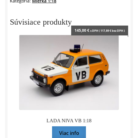
Kategória:
Mierka 1:18
JAZIER
1973
–
Súvisiace produkty
1:18
145,00
€
s DPH (
117,89
€
bez DPH )
MCG
LADA NIVA VB 1:18
Viac info