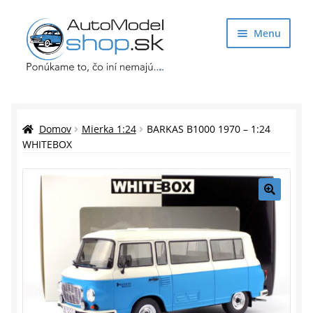
Preskočiť
Preskočiť
Menu
na
na
navigáciu
obsah
Obchod
Rozbaliť
Auto Modely
Domov
Mierka 1:24
BARKAS B1000 1970 – 1:24
podrade
WHITEBOX
menu
Rozbaliť
Doplnky pre modelárov
podrade
menu
Rozbaliť
Darčekové predmety
🔍
podrade
menu