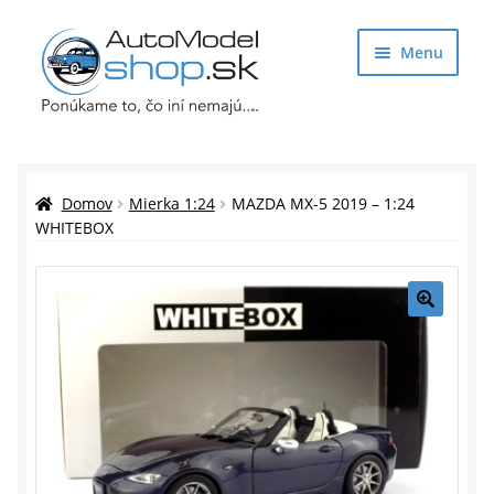
Preskočiť
Preskočiť
Menu
na
na
navigáciu
obsah
Obchod
Rozbaliť
Auto Modely
Domov
Mierka 1:24
MAZDA MX-5 2019 – 1:24
podrade
WHITEBOX
menu
Rozbaliť
Doplnky pre modelárov
podrade
menu
Rozbaliť
Darčekové predmety
🔍
podrade
menu