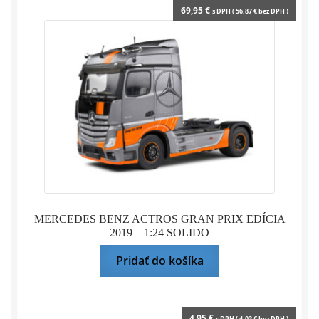
69,95
€
s DPH (
56,87
€
bez DPH )
MERCEDES BENZ ACTROS GRAN PRIX EDÍCIA
2019 – 1:24 SOLIDO
Pridať do košíka
4,95
€
s DPH (
4,02
€
bez DPH )