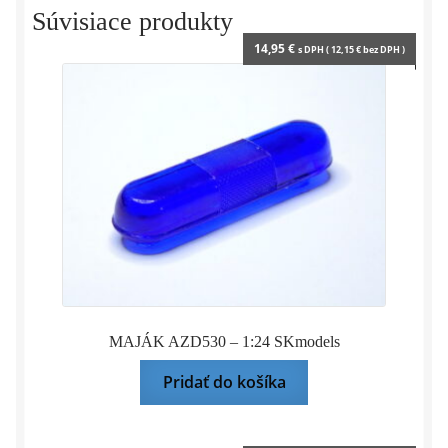
WHITEBOX
Súvisiace produkty
14,95
€
s DPH (
12,15
€
bez DPH )
MAJÁK AZD530 – 1:24 SKmodels
Pridať do košíka