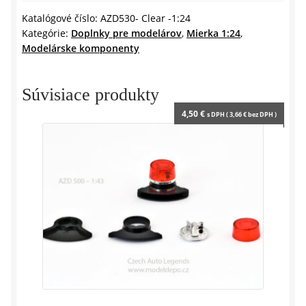
y
1:24
Katalógové číslo:
AZD530- Clear -1:24
Kategórie:
Doplnky pre modelárov
,
Mierka 1:24
,
SKmodels
Modelárske komponenty
Súvisiace produkty
4,50
€
s DPH (
3,66
€
bez DPH )