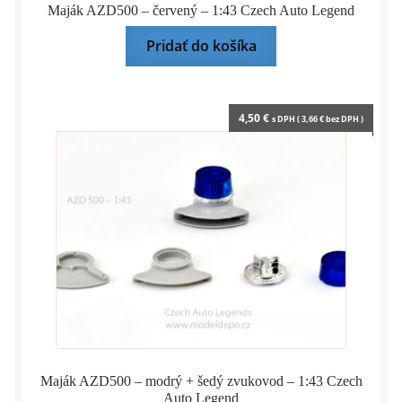
Maják AZD500 – červený – 1:43 Czech Auto Legend
Pridať do košíka
4,50
€
s DPH (
3,66
€
bez DPH )
Maják AZD500 – modrý + šedý zvukovod – 1:43 Czech
Auto Legend