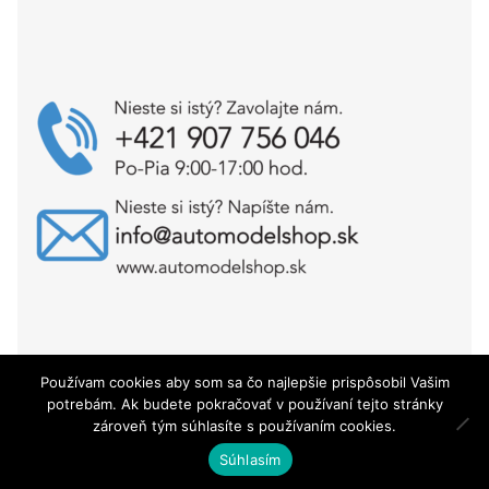
Používam cookies aby som sa čo najlepšie prispôsobil Vašim
Copyright © AutoModelShop.sk 2025
potrebám. Ak budete pokračovať v používaní tejto stránky
zároveň tým súhlasíte s používaním cookies.
0
Súhlasím
Hľadať:
Vyhľadávanie