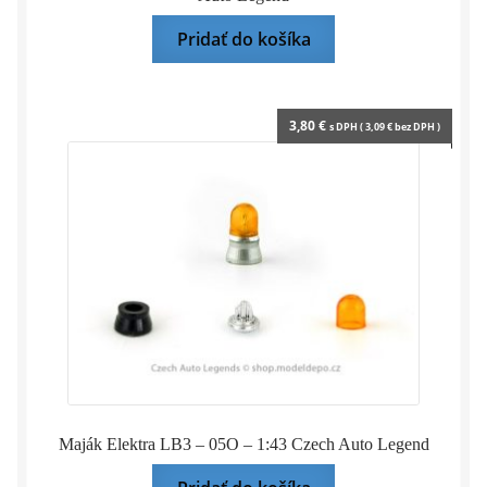
Pridať do košíka
3,80
€
s DPH (
3,09
€
bez DPH )
Maják Elektra LB3 – 05O – 1:43 Czech Auto Legend