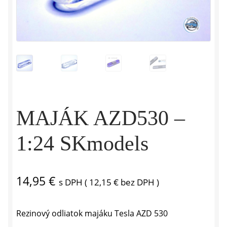
MAJÁK AZD530 –
1:24 SKmodels
14,95
€
s DPH (
12,15
€
bez DPH )
Rezinový odliatok majáku Tesla AZD 530