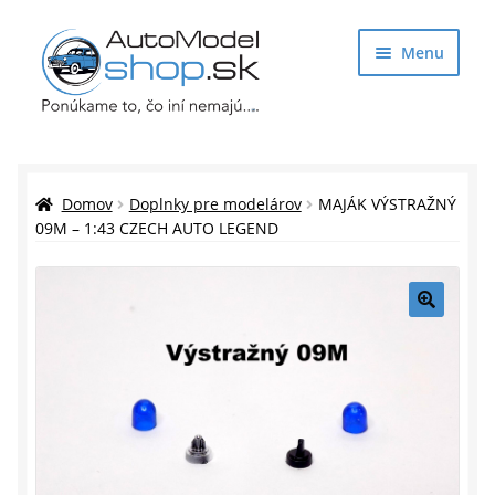
Preskočiť
Preskočiť
Menu
na
na
navigáciu
obsah
Obchod
Rozbaliť
Auto Modely
Domov
Doplnky pre modelárov
MAJÁK VÝSTRAŽNÝ
podrade
09M – 1:43 CZECH AUTO LEGEND
menu
Rozbaliť
Doplnky pre modelárov
podrade
menu
Rozbaliť
Darčekové predmety
🔍
podrade
menu