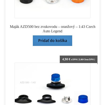
Maják AZD500 bez zvukovodu – oranžový – 1:43 Czech
Auto Legend
Pridať do košíka
4,50
€
s DPH (
3,66
€
bez DPH )