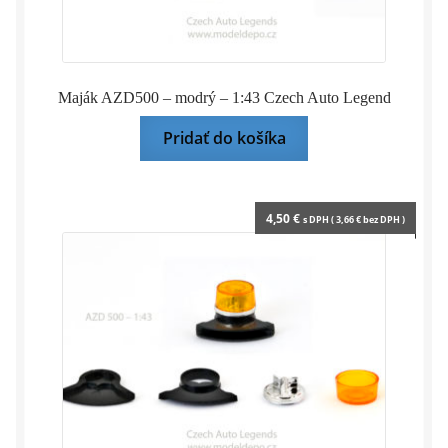
Maják AZD500 – modrý – 1:43 Czech Auto Legend
Pridať do košíka
4,50
€
s DPH (
3,66
€
bez DPH )