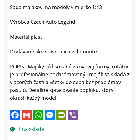
Sada majákov na modely v mierke 1:43
Výrobca Czech Auto Legend
Materiál plast
Dodávané ako stavebnica v demonte.
POPIS : Majáky sú lisované z kovovej formy, rotátor
je profesionálne pochrómovaný., maják sa skladá z
viacerých častí a všetky do seba bez problémov
pasujú. Detailné spracovanie doplnku, ktorý
okrášli každý model.
F
G
W
M
P
V
a
m
h
e
r
i
c
a
a
s
i
b
e
i
t
s
n
e
1 na sklade
b
l
s
e
t
r
o
A
n
F