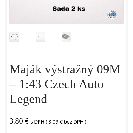
Maják výstražný 09M
– 1:43 Czech Auto
Legend
3,80
€
s DPH (
3,09
€
bez DPH )