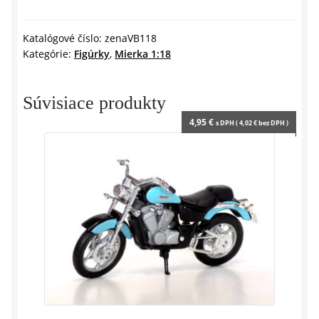
PRÍSLUŠNÍČKA
l
VB
y
-
Katalógové číslo:
zenaVB118
Kategórie:
Figúrky
,
Mierka 1:18
1:18
Súvisiace produkty
4,95
€
s DPH (
4,02
€
bez DPH )