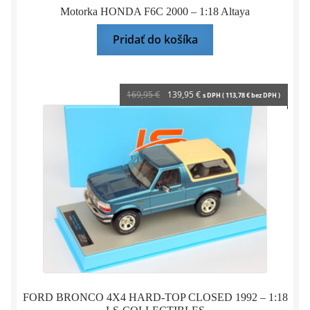
Motorka HONDA F6C 2000 – 1:18 Altaya
Pridať do košíka
Pôvodná
Aktuálna
169,95
€
139,95
€
s DPH (
113,78
€
bez DPH )
cena
cena
bola:
je:
169,95 €.
139,95 €.
FORD BRONCO 4X4 HARD-TOP CLOSED 1992 – 1:18