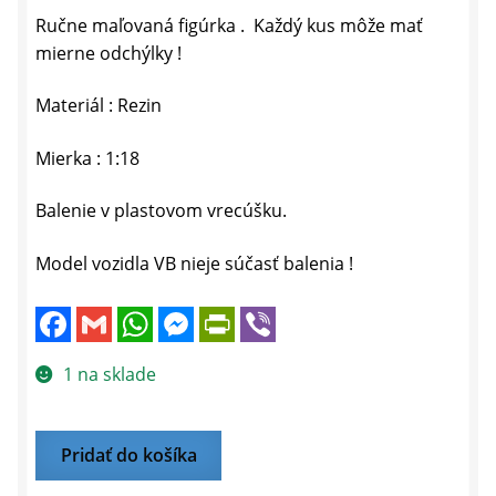
Ručne maľovaná figúrka . Každý kus môže mať
mierne odchýlky !
Materiál : Rezin
Mierka : 1:18
Balenie v plastovom vrecúšku.
Model vozidla VB nieje súčasť balenia !
F
G
W
M
P
V
a
m
h
e
r
i
c
a
a
s
i
b
e
i
t
s
n
e
1 na sklade
b
l
s
e
t
r
o
A
n
F
o
p
g
r
k
p
e
i
množstvo
Pridať do košíka
r
e
FIGÚRKA
n
d