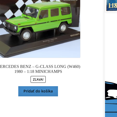
bola:
je:
120,00 €.
108,00 €.
ERCEDES BENZ – G-CLASS LONG (W460)
1980 – 1:18 MINICHAMPS
ZĽAVA!
Pridať do košíka