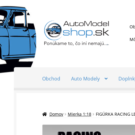
Preskočiť
Preskočiť
Ob
na
na
navigáciu
obsah
Mô
Obchod
Auto Modely
Doplnk
Domov
Mierka 1:18
FIGÚRKA RACING L