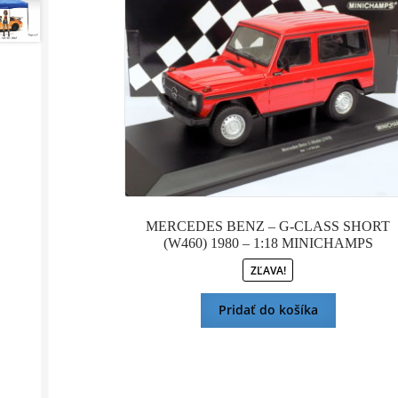
bola:
je:
120,00 €.
108,00 €.
MERCEDES BENZ – G-CLASS SHORT
(W460) 1980 – 1:18 MINICHAMPS
ZĽAVA!
Pridať do košíka