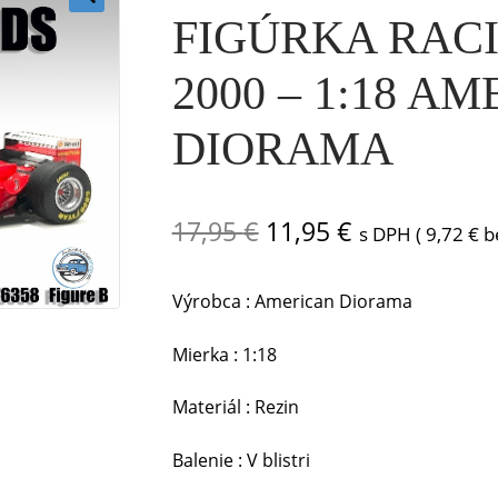
FIGÚRKA RAC
🔍
2000 – 1:18 A
DIORAMA
Pôvodná
Aktuálna
17,95
€
11,95
€
s DPH (
9,72
€
b
cena
cena
Výrobca : American Diorama
bola:
je:
17,95 €.
11,95 €.
Mierka : 1:18
Materiál : Rezin
Balenie : V blistri